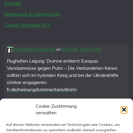
Kontakt
Impressum & Datenschutz
Cookie-Richtlinie (EU)
Frankfurter Rundschau
on
8/7/2026, 9:19:47 PM
Flughafen Leipzig: Drohne entlarvt Europas
Versäumnisse gegen Putin – Die Verbündeten Kiews
sollten sich im hybriden Krieg und bei der Ukrainehilfe
stärker engagieren.
fr.de/meinung/kommentare/drohn
Cookie-Zustimmung
verwalten
FR im Fediverse
Auf dieser Website verwenden wir Technologien wie Cookies, um
Geräteinformationen zu speichern und/oder darauf zuzugreifen.