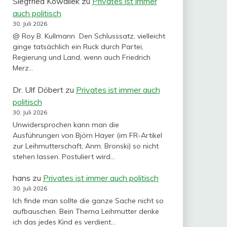
Siegfried Kowallek
zu
Privates ist immer
auch politisch
30. Juli 2026
@ Roy B. Kullmann Den Schlusssatz, vielleicht
ginge tatsächlich ein Ruck durch Partei,
Regierung und Land, wenn auch Friedrich
Merz…
Dr. Ulf Döbert
zu
Privates ist immer auch
politisch
30. Juli 2026
Unwidersprochen kann man die
Ausführungen von Björn Hayer (im FR-Artikel
zur Leihmutterschaft, Anm. Bronski) so nicht
stehen lassen. Postuliert wird…
hans
zu
Privates ist immer auch politisch
30. Juli 2026
Ich finde man sollte die ganze Sache nicht so
aufbauschen. Bein Thema Leihmutter denke
ich das jedes Kind es verdient…