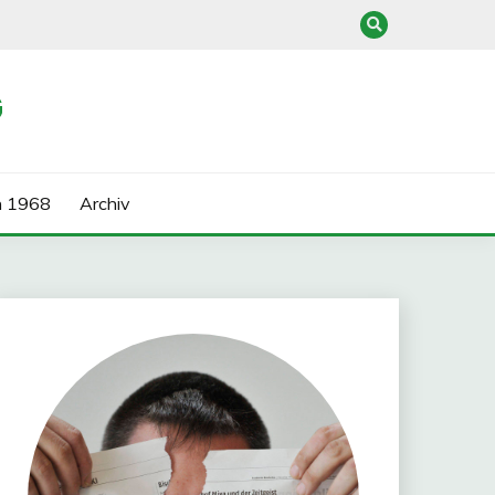
G
n 1968
Archiv