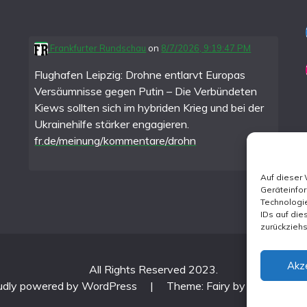
Frankfurter Rundschau
on
8/7/2026, 9:19:47 PM
Flughafen Leipzig: Drohne entlarvt Europas
Versäumnisse gegen Putin – Die Verbündeten
Kiews sollten sich im hybriden Krieg und bei der
Ukrainehilfe stärker engagieren.
fr.de/meinung/kommentare/drohn
Auf dieser
Geräteinfo
Technologie
IDs auf die
zurückzieh
Akz
All Rights Reserved 2023.
udly powered by WordPress
|
Theme: Fairy by
Candid Th