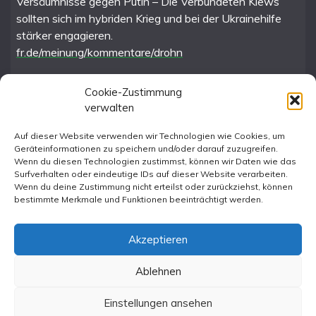
Versäumnisse gegen Putin – Die Verbündeten Kiews
sollten sich im hybriden Krieg und bei der Ukrainehilfe
stärker engagieren.
fr.de/meinung/kommentare/drohn
Cookie-Zustimmung
verwalten
FR im Fediverse
Auf dieser Website verwenden wir Technologien wie Cookies, um
Geräteinformationen zu speichern und/oder darauf zuzugreifen.
Instagram
Wenn du diesen Technologien zustimmst, können wir Daten wie das
Surfverhalten oder eindeutige IDs auf dieser Website verarbeiten.
Wenn du deine Zustimmung nicht erteilst oder zurückziehst, können
bestimmte Merkmale und Funktionen beeinträchtigt werden.
Akzeptieren
Ablehnen
All Rights Reserved 2023.
Proudly powered by WordPress
|
Theme: Fairy by
Einstellungen ansehen