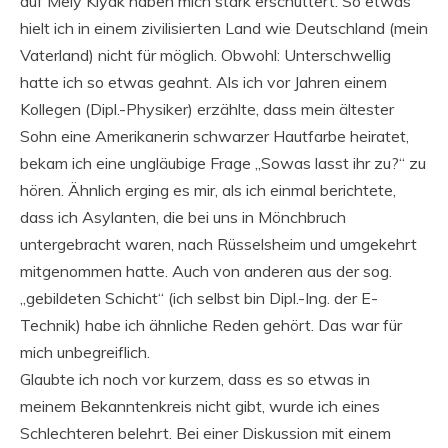
auf Mely Kiyak haben mich stark erschüttert. So etwas
hielt ich in einem zivilisierten Land wie Deutschland (mein
Vaterland) nicht für möglich. Obwohl: Unterschwellig
hatte ich so etwas geahnt. Als ich vor Jahren einem
Kollegen (Dipl.-Physiker) erzählte, dass mein ältester
Sohn eine Amerikanerin schwarzer Hautfarbe heiratet,
bekam ich eine ungläubige Frage „Sowas lasst ihr zu?“ zu
hören. Ähnlich erging es mir, als ich einmal berichtete,
dass ich Asylanten, die bei uns in Mönchbruch
untergebracht waren, nach Rüsselsheim und umgekehrt
mitgenommen hatte. Auch von anderen aus der sog.
„gebildeten Schicht“ (ich selbst bin Dipl.-Ing. der E-
Technik) habe ich ähnliche Reden gehört. Das war für
mich unbegreiflich.
Glaubte ich noch vor kurzem, dass es so etwas in
meinem Bekanntenkreis nicht gibt, wurde ich eines
Schlechteren belehrt. Bei einer Diskussion mit einem