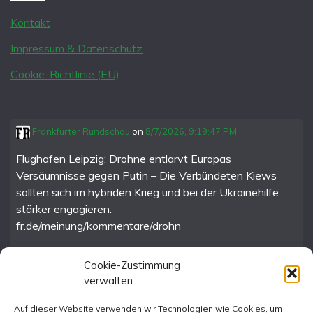
Kontakt
Impressum & Datenschutz
Cookie-Richtlinie (EU)
Frankfurter Rundschau
on
8/7/2026, 9:19:47 PM
Flughafen Leipzig: Drohne entlarvt Europas
Versäumnisse gegen Putin – Die Verbündeten Kiews
sollten sich im hybriden Krieg und bei der Ukrainehilfe
stärker engagieren.
fr.de/meinung/kommentare/drohn
Cookie-Zustimmung
verwalten
FR im Fediverse
Auf dieser Website verwenden wir Technologien wie Cookies, um