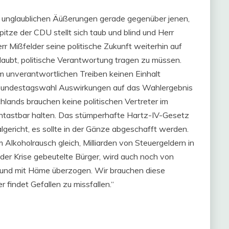
nen unglaublichen Äüßerungen gerade gegenüber jenen,
spitze der CDU stellt sich taub und blind und Herr
err Mißfelder seine politische Zukunft weiterhin auf
laubt, politische Verantwortung tragen zu müssen.
 unverantwortlichen Treiben keinen Einhalt
n Bundestagswahl Auswirkungen auf das Wahlergebnis
ands brauchen keine politischen Vertreter im
ntastbar halten. Das stümperhafte Hartz-IV-Gesetz
gericht, es sollte in der Gänze abgeschafft werden.
 Alkoholrausch gleich, Milliarden von Steuergeldern in
er Krise gebeutelte Bürger, wird auch noch von
und mit Häme überzogen. Wir brauchen diese
er findet Gefallen zu missfallen.“