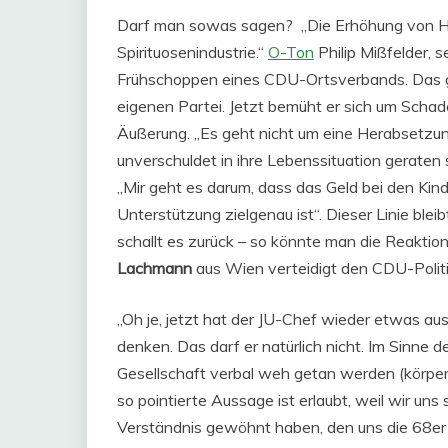
Darf man sowas sagen? „Die Erhöhung von Ha
Spirituosenindustrie.“
O-Ton
Philip Mißfelder, 
Frühschoppen eines CDU-Ortsverbands. Das gab
eigenen Partei. Jetzt bemüht er sich um Schad
Äußerung. „Es geht nicht um eine Herabsetzu
unverschuldet in ihre Lebenssituation geraten
„Mir geht es darum, dass das Geld bei den Kin
Unterstützung zielgenau ist“. Dieser Linie bleib
schallt es zurück – so könnte man die Reakt
Lachmann
aus Wien verteidigt den CDU-Politi
„Oh je, jetzt hat der JU-Chef wieder etwas aus
denken. Das darf er natürlich nicht. Im Sinne d
Gesellschaft verbal weh getan werden (körperli
so pointierte Aussage ist erlaubt, weil wir u
Verständnis gewöhnt haben, den uns die 68er h