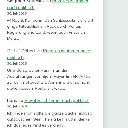
Siegfried Kowallek
zu
Privates ist immer
auch politisch
30. Juli 2026
@ Roy B. Kullmann Den Schlusssatz, vielleicht
ginge tatsächlich ein Ruck durch Partei,
Regierung und Land, wenn auch Friedrich
Merz…
Dr. Ulf Döbert
zu
Privates ist immer auch
politisch
30. Juli 2026
Unwidersprochen kann man die
Ausführungen von Björn Hayer (im FR-Artikel
zur Leihmutterschaft, Anm. Bronski) so nicht
stehen lassen. Postuliert wird…
hans
zu
Privates ist immer auch politisch
30. Juli 2026
Ich finde man sollte die ganze Sache nicht so
aufbauschen. Bein Thema Leihmutter denke
ich das jedes Kind es verdient…