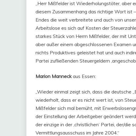
„Herr Mißfelder ist Wiederholungstäter, aber er
diesem Zusammenhang das richtige Wort ist – vi
Endes die weit verbreitete und auch von unser
Arbeitslose es sich auf Kosten der Steuerzahl
starkes Stück von Herrn Mißfelder, der mit Un
aber außer einem abgeschlossenen Examen u
nichts Produktives geleistet hat und auch indir
Partei zufließenden Steuergeldern ‚angeschobe
Marion Manneck
aus Essen:
„Wieder einmal zeigt sich, dass die deutsche „E
wiederholt, dass er es nicht wert ist, von Steu
Mißfelder sich mal bemüht, mit Erwerbslosen
der Einstellung der Arbeitgeber geändert werde
der einzige in der ‚christlichen‘ Partei, der/di
Vermittlungsausschuss im Jahre 2004.“