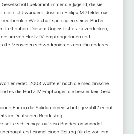
e Gesellschaft bekommt immer die Jugend, die sie
r uns nicht wundern, dass ein Philipp Mißfelder aus
e neoliberalen Wirtschaftsprinzipien seiner Partei –
rmittelt haben. Diesem Ungeist ist es zu verdanken,
lkonsum von Hartz IV-EmpfängerInnen und
ür alte Menschen schwadronieren kann. Ein anderes
ovon er redet. 2003 wollte er noch die medizinische
ind es die Hartz IV Empfänger, die besser kein Geld
einen Euro in die Solidargemeinschaft gezahlt? er hat
reits im Deutschen Bundestag.
r. Er sollte schleunigst auf sein Bundestagsmandat
überhaupt erst einmal einen Beitrag für die von ihm