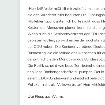
„Herr Mißfelder mißfällt mir zutiefst, mit sei
die der Solidarität aller bedürfen.Die Führungs
Mißfelder taucht unter. Ich hoffe nicht, dass H
Kosten der Menschen planen kann, für die er g
Wenn auch die Seniorenvertreter der CDU dem
gebieten wollen, so wird es bei der nächste
der CDU haben. Die Seniorenverbände Deutschl
Bundestag, die die Würde des Menschen für a
gehört nicht jeden Monat vor das Bundessozial
Die Politik scheint wie besoffen, beinahe einem
nebulöse Bankengeschäfte zu pumpen. Der in d
einem CDU-Bundesvorstandmitglied beleidigt 
Politiker nicht als ‚Volksvertreter‘. Herr Mißfeld
Ute Plass
aus Worms: