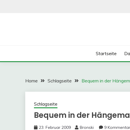
Skip
to
content
Startseite
Da
Home
Schlagseite
Bequem in der Hängem
Schlagseite
Bequem in der Hängema
23. Februar 2009
Bronski
9 Kommenta