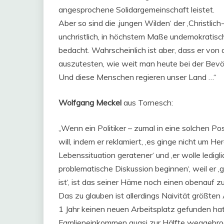
angesprochene Solidargemeinschaft leistet.
Aber so sind die ‚jungen Wilden‘ der ‚Christli
unchristlich, in höchstem Maße undemokratisch
bedacht. Wahrscheinlich ist aber, dass er von
auszutesten, wie weit man heute bei der Bev
Und diese Menschen regieren unser Land …“
Wolfgang Meckel
aus Tornesch:
„Wenn ein Politiker – zumal in eine solchen Po
will, indem er reklamiert, ‚es ginge nicht um H
Lebenssituation geratener‘ und ‚er wolle ledigl
problematische Diskussion beginnen‘, weil er 
ist‘, ist das seiner Häme noch einen obenauf z
Das zu glauben ist allerdings Naivität größte
1 Jahr keinen neuen Arbeitsplatz gefunden hat, 
Famlieneinkommen quasi zur Hälfte weggebroc