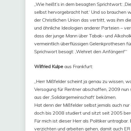
„Wie heißt’s in dem besagten Sprichtwort: ‚Di
selbst hervorgebracht hat.‘ Und so brauchen wi
der Christlichen Union das vertritt, was ihm di
und ähnliche Ideologien anderer Parteien – ve
dass der junge Mann über Tabak- und Alkoho
vermeintlich überflüssigen Gelenkprothesen f
Sprichwort besagt: ‚Wehret den Anfängen!'“
Wilfried Kulpe
aus Frankfurt:
„Herr Mißfelder scheint ja genau zu wissen, w
Versogung für Rentner abschaffen, 2009 nun s
aus der ‚Solidargemeinschaft‘ bekämen.
Hat denn der Mißfelder selbst jemals auch nur 
doch bis 2008 studiert und sitzt seit 2005 be
Für mich ist dieser Herr als Politiker untragba
verzichten und arbeiten gehen, damit auch ER 