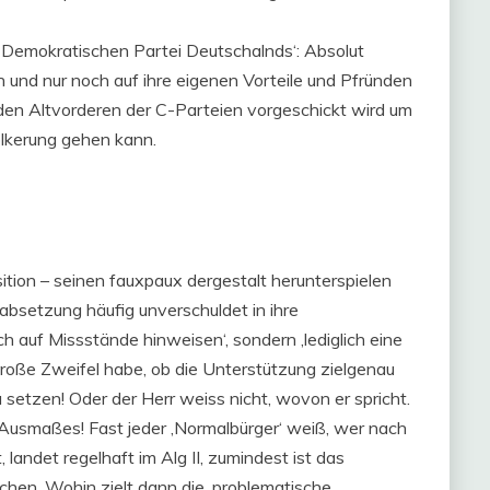
ch-Demokratischen Partei Deutschalnds‘: Absolut
 und nur noch auf ihre eigenen Vorteile und Pfründen
 den Altvorderen der C-Parteien vorgeschickt wird um
ölkerung gehen kann.
sition – seinen fauxpaux dergestalt herunterspielen
erabsetzung häufig unverschuldet in ihre
ich auf Missstände hinweisen‘, sondern ‚lediglich eine
‚große Zweifel habe, ob die Unterstützung zielgenau
u setzen! Oder der Herr weiss nicht, wovon er spricht.
n Ausmaßes! Fast jeder ‚Normalbürger‘ weiß, wer nach
landet regelhaft im Alg II, zumindest ist das
hen. Wohin zielt dann die ‚problematische