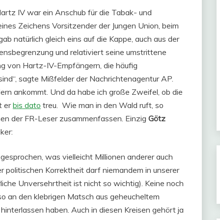
rtz IV war ein Anschub für die Tabak- und
seines Zeichens Vorsitzender der Jungen Union, beim
 natürlich gleich eins auf die Kappe, auch aus der
ensbegrenzung und relativiert seine umstrittene
ng von Hartz-IV-Empfängern, die häufig
 sind“, sagte Mißfelder der Nachrichtenagentur AP.
dern ankommt. Und da habe ich große Zweifel, ob die
t er
bis dato
treu.
Wie man in den Wald ruft, so
ionen der FR-Leser zusammenfassen. Einzig
Götz
ker:
gesprochen, was vielleicht Millionen anderer auch
er politischen Korrektheit darf niemandem in unserer
che Unversehrtheit ist nicht so wichtig). Keine noch
ns so an den klebrigen Matsch aus geheucheltem
interlassen haben. Auch in diesen Kreisen gehört ja