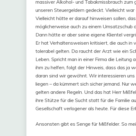
massiver Alkohol- und Tabakmissbrauch zum g
unseren Steuergeldern gedeckt. Vielleicht war
Vielleicht hätte er darauf hinweisen sollen, 
möglicherweise auch zu einem Umsatzschub die
Dann hätte er aber seine eigene Klientel vergrä
Er hat Verhaltensweisen kritisiert, die auch in v
tolerabel gelten. Da raucht der Arzt wie ein S
Leben. Spricht man in einer Firma die Leitung 
ihm zu helfen, folgt der Hinweis, dass das ja w
daran sind wir gewöhnt. Wir interessieren uns 
liegen – da kümmert sich sicher jemand. Nur w
gelten andere Regeln. Und das hat Herr Mißfelde
ihre Stütze für die Sucht statt für die Famili
Gesellschaft verlogener als heute. Für diese E
Ansonsten gibt es Senge für Mißfelder. So me