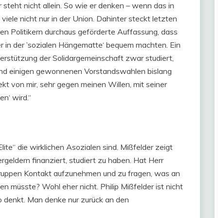
 steht nicht allein. So wie er denken – wenn das in
ele nicht nur in der Union. Dahinter steckt letzten
en Politikern durchaus geförderte Auffassung, dass
er in der ’sozialen Hängematte‘ bequem machten. Ein
terstützung der Solidargemeinschaft zwar studiert,
nd einigen gewonnenen Vorstandswahlen bislang
ekt von mir, sehr gegen meinen Willen, mit seiner
n‘ wird.“
lite“ die wirklichen Asozialen sind. Mißfelder zeigt
ergeldern finanziert, studiert zu haben. Hat Herr
gruppen Kontakt aufzunehmen und zu fragen, was an
n müsste? Wohl eher nicht. Philip Mißfelder ist nicht
e so denkt. Man denke nur zurück an den