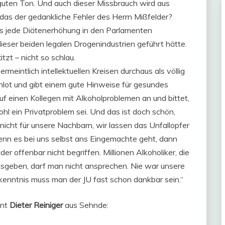
uten Ton. Und auch dieser Missbrauch wird aus
 das der gedankliche Fehler des Herrn Mißfelder?
dass jede Diätenerhöhung in den Parlamenten
ser beiden legalen Drogenindustrien geführt hätte.
tzt – nicht so schlau.
ermeintlich intellektuellen Kreisen durchaus als völlig
chlot und gibt einem gute Hinweise für gesundes
auf einen Kollegen mit Alkoholproblemen an und bittet,
ohl ein Privatproblem sei. Und das ist doch schön,
nicht für unsere Nachbarn, wir lassen das Unfallopfer
enn es bei uns selbst ans Eingemachte geht, dann
r offenbar nicht begriffen. Millionen Alkoholiker, die
e ausgeben, darf man nicht ansprechen. Nie war unsere
rkenntnis muss man der JU fast schon dankbar sein.“
int
Dieter Reiniger
aus Sehnde: