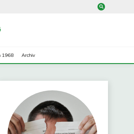
G
n 1968
Archiv