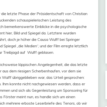
r die letzte Phase der Präsidentschaft von Christian
ckenden schauspielerischen Leistung des
uch bemerkenswerte Einblicke in die psychologische
nt hier, Bild und Spiegel da. Letztere wurden
hrt, doch je höher die Causa Wulff bei Springer
 Spiegel „die Medien“, und der Film erregte letztlich
zur Treibjagd auf Wulff geblasen.
ichsweise läppischen Angelegenheit, die das letzte
r aus dem riesigen Scherbenhaufen, vor dem sie
Wulff übriggeblieben war, das Urteil gesprochen:
ann. Ihm konnte nicht nachgewiesen werden, dass er
men und sich als Gegenleistung um Sponsoring für
 Förster meint nun, es handle sich um einen
mich mehrere erboste Leserbriefe des Tenors, ob wir