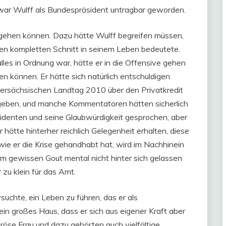
ar Wulff als Bundespräsident untragbar geworden.
 gehen können. Dazu hätte Wulff begreifen müssen,
nen kompletten Schnitt in seinem Leben bedeutete.
 alles in Ordnung war, hätte er in die Offensive gehen
en können. Er hätte sich natürlich entschuldigen
dersächsischen Landtag 2010 über den Privatkredit
gegeben, und manche Kommentatoren hätten sicherlich
denten und seine Glaubwürdigkeit gesprochen, aber
 hätte hinterher reichlich Gelegenheit erhalten, diese
wie er die Krise gehandhabt hat, wird im Nachhinein
rem gewissen Gout mental nicht hinter sich gelassen
r zu klein für das Amt.
suchte, ein Leben zu führen, das er als
n großes Haus, dass er sich aus eigener Kraft aber
uröse Frau und dazu gehörten auch vielfältige