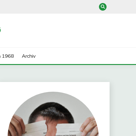
G
n 1968
Archiv