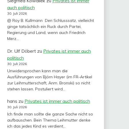
Siegfried Kowallek
zu
Privates ist immer
auch politisch
30. Juli 2026
@ Roy B. Kullmann Den Schlusssatz, vielleicht
ginge tatsächlich ein Ruck durch Partei,
Regierung und Land, wenn auch Friedrich
Merz…
Dr. Ulf Döbert
zu
Privates ist immer auch
politisch
30. Juli 2026
Unwidersprochen kann man die
Ausführungen von Björn Hayer (im FR-Artikel
zur Leihmutterschaft, Anm. Bronski) so nicht
stehen lassen. Postuliert wird…
hans
zu
Privates ist immer auch politisch
30. Juli 2026
Ich finde man sollte die ganze Sache nicht so
aufbauschen. Bein Thema Leihmutter denke
ich das jedes Kind es verdient…