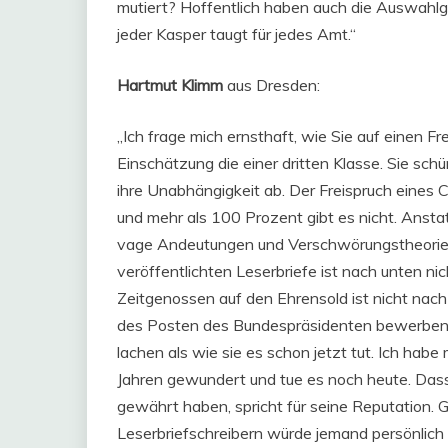
mutiert? Hoffentlich haben auch die Auswahlg
jeder Kasper taugt für jedes Amt.“
Hartmut Klimm
aus Dresden:
„Ich frage mich ernsthaft, wie Sie auf einen Fr
Einschätzung die einer dritten Klasse. Sie sch
ihre Unabhängigkeit ab. Der Freispruch eines Ch
und mehr als 100 Prozent gibt es nicht. Anstat
vage Andeutungen und Verschwörungstheorien
veröffentlichten Leserbriefe ist nach unten ni
Zeitgenossen auf den Ehrensold ist nicht nachz
des Posten des Bundespräsidenten bewerben,
lachen als wie sie es schon jetzt tut. Ich habe
Jahren gewundert und tue es noch heute. Dass
gewährt haben, spricht für seine Reputation. 
Leserbriefschreibern würde jemand persönlich i