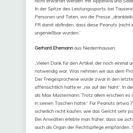
nicht erwartet werden, mit Äppelwoi und Saalr
In der Spitze des Leistungssports, bei Taus
Personen und Taten, wo die Presse „dranbleiben“
FR damit abfinden, dass diese Peanuts (nicht
ungenießbar wurden.“
Gerhard Ehemann
aus Niedernhausen:
„Vielen Dank für den Artikel, der noch einmal 
notwendig war. Was nehmen wir aus dem Pro
Der Freigesprochene wurde zwar in den letzte
offensichtlich hatte er „nix auf der Naht“. In 
als Max Mustermann. Trotz allem erschien es d
in seinen Taschen hatte.“ Für Peanuts (etwa 75
sicherlich nicht kaufen, wie das Gericht sehr poi
Bei Anwälten erlebte man früher, dass sie sich
auch als Organ der Rechtspflege empfanden. S