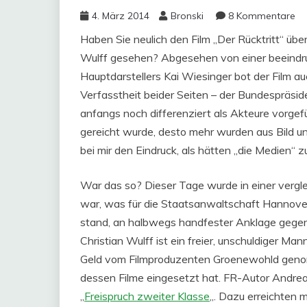
4. März 2014
Bronski
8 Kommentare
Haben Sie neulich den Film „Der Rücktritt“ übe
Wulff gesehen? Abgesehen von einer beeindru
Hauptdarstellers Kai Wiesinger bot der Film a
Verfasstheit beider Seiten – der Bundespräside
anfangs noch differenziert als Akteure vorgefü
gereicht wurde, desto mehr wurden aus Bild und
bei mir den Eindruck, als hätten „die Medien“ 
War das so? Dieser Tage wurde in einer vergle
war, was für die Staatsanwaltschaft Hannove
stand, an halbwegs handfester Anklage gegen 
Christian Wulff ist ein freier, unschuldiger M
Geld vom Filmproduzenten Groenewohld genom
dessen Filme eingesetzt hat. FR-Autor Andreas
„
Freispruch zweiter Klasse
„. Dazu erreichten 