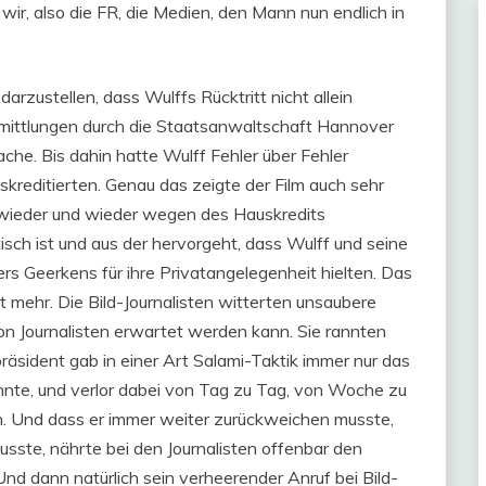
ir, also die FR, die Medien, den Mann nun endlich in
 darzustellen, dass Wulffs Rücktritt nicht allein
rmittlungen durch die Staatsanwaltschaft Hannover
ache. Bis dahin hatte Wulff Fehler über Fehler
skreditierten. Genau das zeigte der Film auch sehr
en wieder und wieder wegen des Hauskredits
sch ist und aus der hervorgeht, dass Wulff und seine
s Geerkens für ihre Privatangelegenheit hielten. Das
t mehr. Die Bild-Journalisten witterten unsaubere
n Journalisten erwartet werden kann. Sie rannten
äsident gab in einer Art Salami-Taktik immer nur das
nte, und verlor dabei von Tag zu Tag, von Woche zu
. Und dass er immer weiter zurückweichen musste,
sste, nährte bei den Journalisten offenbar den
Und dann natürlich sein verheerender Anruf bei Bild-