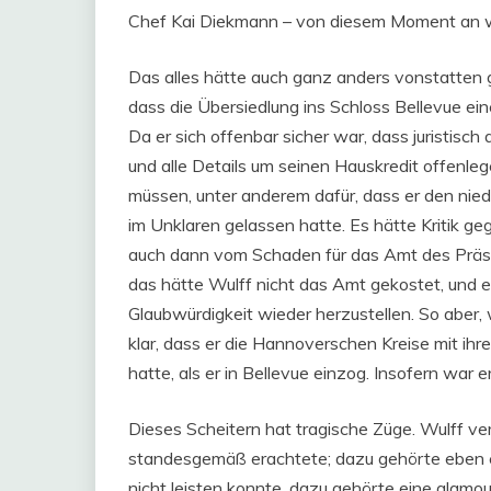
Chef Kai Diekmann – von diesem Moment an w
Das alles hätte auch ganz anders vonstatten
dass die Übersiedlung ins Schloss Bellevue ei
Da er sich offenbar sicher war, dass juristisch
und alle Details um seinen Hauskredit offenleg
müssen, unter anderem dafür, dass er den nie
im Unklaren gelassen hatte. Es hätte Kritik 
auch dann vom Schaden für das Amt des Präsi
das hätte Wulff nicht das Amt gekostet, und er
Glaubwürdigkeit wieder herzustellen. So aber, 
klar, dass er die Hannoverschen Kreise mit ih
hatte, als er in Bellevue einzog. Insofern war e
Dieses Scheitern hat tragische Züge. Wulff ver
standesgemäß erachtete; dazu gehörte eben ei
nicht leisten konnte, dazu gehörte eine glamo