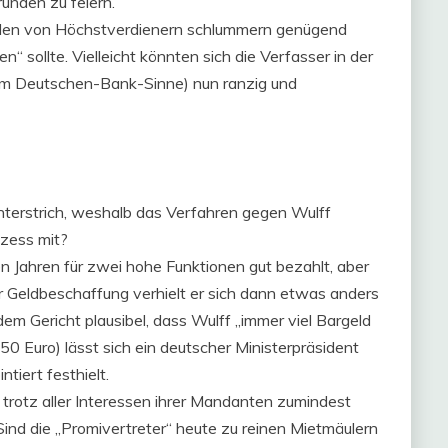
unden zu feiern.
enden von Höchstverdienern schlummern genügend
 sollte. Vielleicht könnten sich die Verfasser in der
 im Deutschen-Bank-Sinne) nun ranzig und
unterstrich, weshalb das Verfahren gegen Wulff
zess mit?
n Jahren für zwei hohe Funktionen gut bezahlt, aber
der Geldbeschaffung verhielt er sich dann etwas anders
em Gericht plausibel, dass Wulff „immer viel Bargeld
0 Euro) lässt sich ein deutscher Ministerpräsident
ntiert festhielt.
 trotz aller Interessen ihrer Mandanten zumindest
ind die „Promivertreter“ heute zu reinen Mietmäulern