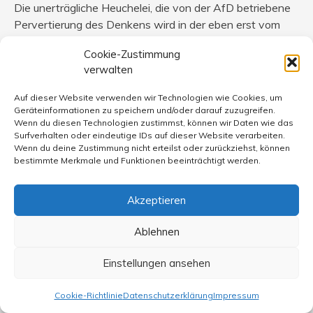
Die unerträgliche Heuchelei, die von der AfD betriebene
Pervertierung des Denkens wird in der eben erst vom
Parteitag beschlossenen Forderung deutlich, im Namen
Cookie-Zustimmung
angeblich „demokratischer“ Ambitionen das EU-
verwalten
Parlament abzuschaffen, statt es zu stärken. Der
Institution also, die den noch unvollkommenen
Auf dieser Website verwenden wir Technologien wie Cookies, um
demokratischen Ansatz auf EU-Ebene (es fehlt ja noch
Geräteinformationen zu speichern und/oder darauf zuzugreifen.
Wenn du diesen Technologien zustimmst, können wir Daten wie das
das Initiativrecht für Gesetze) am ehesten verkörpert.
Surfverhalten oder eindeutige IDs auf dieser Website verarbeiten.
Wenn du deine Zustimmung nicht erteilst oder zurückziehst, können
Fazit:
bestimmte Merkmale und Funktionen beeinträchtigt werden.
Der Kampf gegen antidemokratische „populistische“
Bewegungen und Parteien kann nur dann zielführend
Akzeptieren
werden und Veränderung der fatalen „populistischen“
Destruktion erreichen,
Ablehnen
(a) wenn auf Gewaltaktionen prinzipiell verzichtet wird
(vgl. 1)
Einstellungen ansehen
(b) wenn nationalistische Verwirrungsstrategien erkannt
werden (vgl. 3,4) und, statt auf verkürzende
Cookie-Richtlinie
Datenschutzerklärung
Impressum
Gleichsetzungen auf unermüdliche Entlarvung ihres