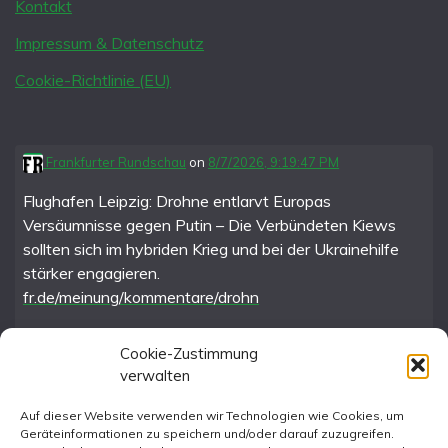
Kontakt
Impressum & Datenschutz
Cookie-Richtlinie (EU)
Frankfurter Rundschau
on
8/7/2026, 9:19:47 PM
Flughafen Leipzig: Drohne entlarvt Europas
Versäumnisse gegen Putin – Die Verbündeten Kiews
sollten sich im hybriden Krieg und bei der Ukrainehilfe
stärker engagieren.
fr.de/meinung/kommentare/drohn
Cookie-Zustimmung
verwalten
FR im Fediverse
Auf dieser Website verwenden wir Technologien wie Cookies, um
Geräteinformationen zu speichern und/oder darauf zuzugreifen.
Instagram