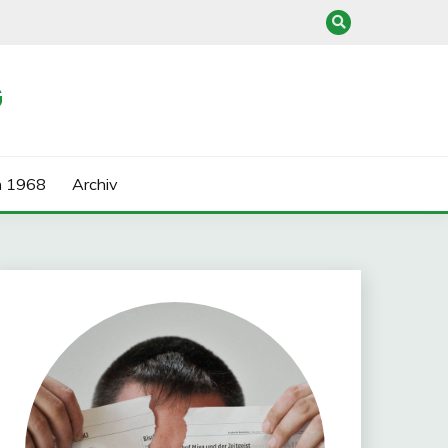
G
n 1968
Archiv