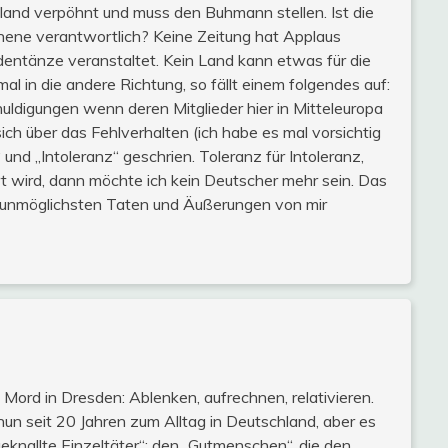
land verpöhnt und muss den Buhmann stellen. Ist die
ene verantwortlich? Keine Zeitung hat Applaus
eudentänze veranstaltet. Kein Land kann etwas für die
mal in die andere Richtung, so fällt einem folgendes auf:
uldigungen wenn deren Mitglieder hier in Mitteleuropa
ch über das Fehlverhalten (ich habe es mal vorsichtig
und „Intoleranz“ geschrien. Toleranz für Intoleranz,
t wird, dann möchte ich kein Deutscher mehr sein. Das
unmöglichsten Taten und Äußerungen von mir
 Mord in Dresden: Ablenken, aufrechnen, relativieren.
un seit 20 Jahren zum Alltag in Deutschland, aber es
eknallte Einzeltäter“; den „Gutmenschen“, die den