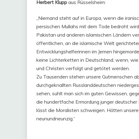
Herbert Klupp
aus Rüsselsheim:
„Niemand steht auf in Europa, wenn die iranisc
persischen Mullahs mit dem Tode bedroht wir
Pakistan und anderen islamischen Ländern ver
öffentlichen, an die islamische Welt gerichtet
Entwicklungshelferinnen im Jemen hingemorde
keine Lichterketten in Deutschland, wenn, wie
und Christen verfolgt und getötet werden.
Zu Tausenden stehen unsere Gutmenschen abe
durchgeknallten Russlanddeutschen niedergesto
sehen, suhlt man sich im guten Gewissen, gege
die hundertfache Ermordung junger deutscher Mu
lässt die Moralisten schweigen. Hätten unser
neunundneunzig.“