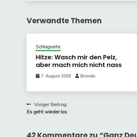
Verwandte Themen
Schlagseite
Hitze: Wasch mir den Pelz,
aber mach mich nicht nass
7. August 2026
Bronski
Beitragsnavigation
Voriger Beitrag:
Es geht wieder los
42 Kommentare zu “
Ganz Deu