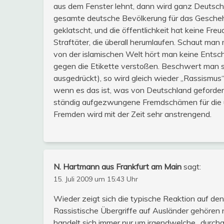
aus dem Fenster lehnt, dann wird ganz Deutsch
gesamte deutsche Bevölkerung für das Gescheh
geklatscht, und die öffentlichkeit hat keine Fr
Straftäter, die überall herumlaufen. Schaut man 
von der islamischen Welt hört man keine Entsch
gegen die Etikette verstoßen. Beschwert man si
ausgedrückt), so wird gleich wieder „Rassismus“ 
wenn es das ist, was von Deutschland geforder
ständig aufgezwungene Fremdschämen für die 
Fremden wird mit der Zeit sehr anstrengend.
N. Hartmann aus Frankfurt am Main
sagt:
15. Juli 2009 um 15:43 Uhr
Wieder zeigt sich die typische Reaktion auf den
Rassistische Übergriffe auf Ausländer gehören n
handelt sich immer nur um irgendwelche „durchg