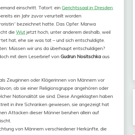
mand einschritt. Tatort: ein
Gerichtssaal in Dresden
.
ereits ein Jahr zuvor verurteilt worden
erroristin“ bezeichnet hatte. Das Opfer: Marwa
ocht die
Wut
jetzt hoch, unter anderem deshalb, weil
tet hat, ehe sie was tat – und sich entschuldigte.
ften: Müssen wir uns da überhaupt entschuldigen?
edoch mit dem Leserbrief von
Gudrun Nositschka
aus
als Zeuginnen oder Klägerinnen von Männern vor
davon, ob sie einer Religionsgruppe angehören oder
welcher Nationalität sie sind. Diese Angeklagten haben
Streit in ihre Schranken gewiesen, sie angezeigt hat
hen Attacken dieser Männer beruhen allein auf
ischt.
rachtung von Männern verschiedener Herkünfte, die