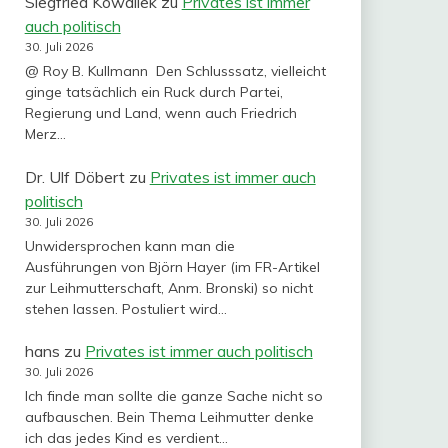
Siegfried Kowallek
zu
Privates ist immer
auch politisch
30. Juli 2026
@ Roy B. Kullmann Den Schlusssatz, vielleicht
ginge tatsächlich ein Ruck durch Partei,
Regierung und Land, wenn auch Friedrich
Merz…
Dr. Ulf Döbert
zu
Privates ist immer auch
politisch
30. Juli 2026
Unwidersprochen kann man die
Ausführungen von Björn Hayer (im FR-Artikel
zur Leihmutterschaft, Anm. Bronski) so nicht
stehen lassen. Postuliert wird…
hans
zu
Privates ist immer auch politisch
30. Juli 2026
Ich finde man sollte die ganze Sache nicht so
aufbauschen. Bein Thema Leihmutter denke
ich das jedes Kind es verdient…