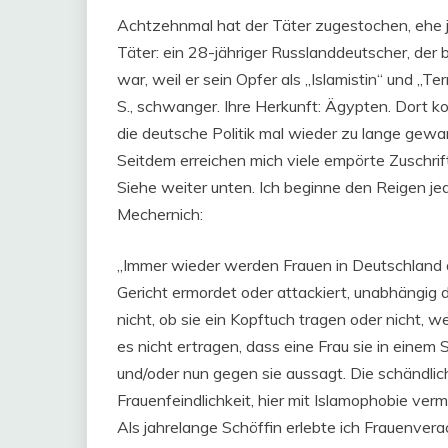
Achtzehnmal hat der Täter zugestochen, ehe je
Täter: ein 28-jähriger Russlanddeutscher, der b
war, weil er sein Opfer als „Islamistin“ und „T
S., schwanger. Ihre Herkunft: Ägypten. Dort k
die deutsche Politik mal wieder zu lange gewar
Seitdem erreichen mich viele empörte Zuschri
Siehe weiter unten. Ich beginne den Reigen j
Mechernich:
„Immer wieder werden Frauen in Deutschland 
Gericht ermordet oder attackiert, unabhängig 
nicht, ob sie ein Kopftuch tragen oder nicht, 
es nicht ertragen, dass eine Frau sie in einem 
und/oder nun gegen sie aussagt. Die schändlic
Frauenfeindlichkeit, hier mit Islamophobie verm
Als jahrelange Schöffin erlebte ich Frauenve