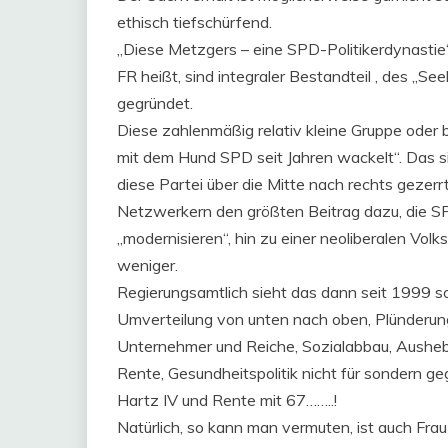
ethisch tiefschürfend.
„Diese Metzgers – eine SPD-Politikerdynastie
FR heißt, sind integraler Bestandteil , des „Se
gegründet.
Diese zahlenmäßig relativ kleine Gruppe oder 
mit dem Hund SPD seit Jahren wackelt“. Das si
diese Partei über die Mitte nach rechts gezer
Netzwerkern den größten Beitrag dazu, die SPD
„modernisieren“, hin zu einer neoliberalen Vol
weniger.
Regierungsamtlich sieht das dann seit 1999 so
Umverteilung von unten nach oben, Plünderun
Unternehmer und Reiche, Sozialabbau, Aushebe
Rente, Gesundheitspolitik nicht für sondern 
Hartz IV und Rente mit 67……..!
Natürlich, so kann man vermuten, ist auch Fr