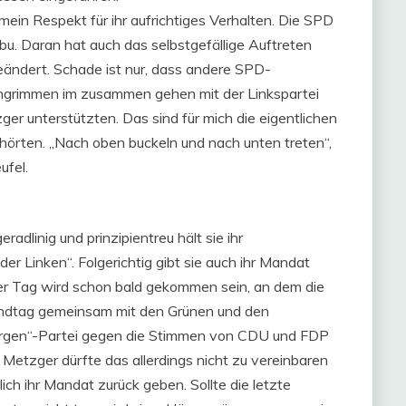
in Respekt für ihr aufrichtiges Verhalten. Die SPD
tabu. Daran hat auch das selbstgefällige Auftreten
ändert. Schade ist nur, dass andere SPD-
chgrimmen im zusammen gehen mit der Linkspartei
er unterstützten. Das sind für mich die eigentlichen
hörten. „Nach oben buckeln und nach unten treten“,
ufel.
adlinig und prinzipientreu hält sie ihr
 Linken“. Folgerichtig gibt sie auch ihr Mandat
er Tag wird schon bald gekommen sein, an dem die
ndtag gemeinsam mit den Grünen und den
rgen“-Partei gegen die Stimmen von CDU und FDP
etzger dürfte das allerdings nicht zu vereinbaren
glich ihr Mandat zurück geben. Sollte die letzte