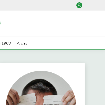
G
n 1968
Archiv