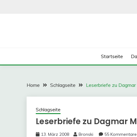
Skip
to
content
Startseite
Da
Home
Schlagseite
Leserbriefe zu Dagmar
Schlagseite
Leserbriefe zu Dagmar M
13. März 2008
Bronski
55 Kommentare