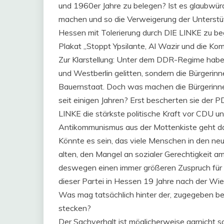
und 1960er Jahre zu belegen? Ist es glaubwür
machen und so die Verweigerung der Unterstütz
Hessen mit Tolerierung durch DIE LINKE zu 
Plakat „Stoppt Ypsilante, Al Wazir und die Ko
Zur Klarstellung: Unter dem DDR-Regime haben 
und Westberlin gelitten, sondern die Bürgeri
Bauernstaat. Doch was machen die Bürgerinne
seit einigen Jahren? Erst bescherten sie der 
LINKE die stärkste politische Kraft vor CDU u
Antikommunismus aus der Mottenkiste geht da
Könnte es sein, das viele Menschen in den n
alten, den Mangel an sozialer Gerechtigkeit a
deswegen einen immer größeren Zuspruch für eine
dieser Partei in Hessen 19 Jahre nach der W
Was mag tatsächlich hinter der, zugegeben be
stecken?
Der Sachverhalt ist möglicherweise garnicht so 