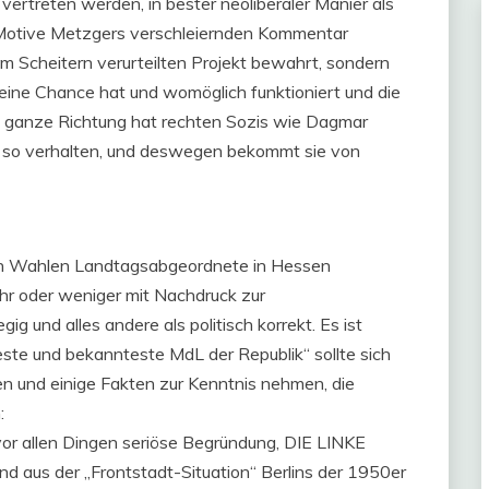
i vertreten werden, in bester neoliberaler Manier als
e Motive Metzgers verschleiernden Kommentar
um Scheitern verurteilten Projekt bewahrt, sondern
t eine Chance hat und womöglich funktioniert und die
 Die ganze Richtung hat rechten Sozis wie Dagmar
h so verhalten, und deswegen bekommt sie von
hen Wahlen Landtagsabgeordnete in Hessen
r oder weniger mit Nachdruck zur
g und alles andere als politisch korrekt. Es ist
ste und bekannteste MdL der Republik“ sollte sich
sen und einige Fakten zur Kenntnis nehmen, die
:
 vor allen Dingen seriöse Begründung, DIE LINKE
d aus der „Frontstadt-Situation“ Berlins der 1950er