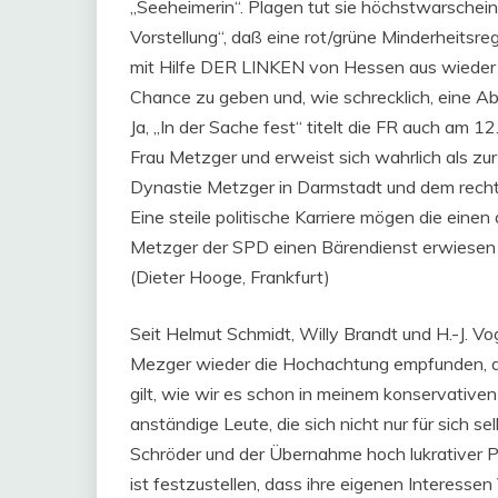
„Seeheimerin“. Plagen tut sie höchstwarscheinl
Vorstellung“, daß eine rot/grüne Minderheitsreg
mit Hilfe DER LINKEN von Hessen aus wieder ein
Chance zu geben und, wie schrecklich, eine A
Ja, „In der Sache fest“ titelt die FR auch am 
Frau Metzger und erweist sich wahrlich als zur
Dynastie Metzger in Darmstadt und dem recht
Eine steile politische Karriere mögen die eine
Metzger der SPD einen Bärendienst erwiesen ha
(Dieter Hooge, Frankfurt)
Seit Helmut Schmidt, Willy Brandt und H.-J. Vo
Mezger wieder die Hochachtung empfunden, die 
gilt, wie wir es schon in meinem konservativen
anständige Leute, die sich nicht nur für sich s
Schröder und der Übernahme hoch lukrativer P
ist festzustellen, dass ihre eigenen Interesse