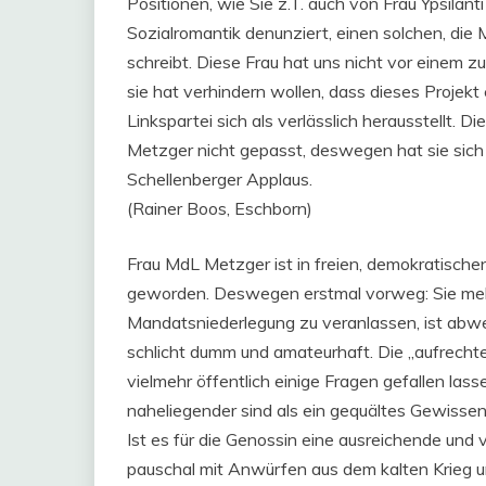
Positionen, wie Sie z.T. auch von Frau Ypsilant
Sozialromantik denunziert, einen solchen, di
schreibt. Diese Frau hat uns nicht vor einem z
sie hat verhindern wollen, dass dieses Projek
Linkspartei sich als verlässlich herausstellt.
Metzger nicht gepasst, deswegen hat sie sic
Schellenberger Applaus.
(Rainer Boos, Eschborn)
Frau MdL Metzger ist in freien, demokratisc
geworden. Deswegen erstmal vorweg: Sie meh
Mandatsniederlegung zu veranlassen, ist abwegi
schlicht dumm und amateurhaft. Die „aufrechte
vielmehr öffentlich einige Fragen gefallen las
naheliegender sind als ein gequältes Gewissen
Ist es für die Genossin eine ausreichende und
pauschal mit Anwürfen aus dem kalten Krieg un