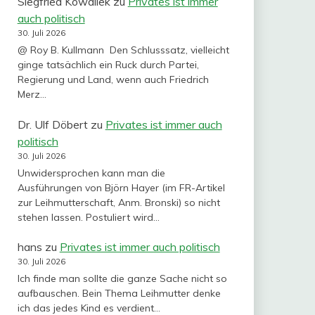
Siegfried Kowallek
zu
Privates ist immer
auch politisch
30. Juli 2026
@ Roy B. Kullmann Den Schlusssatz, vielleicht
ginge tatsächlich ein Ruck durch Partei,
Regierung und Land, wenn auch Friedrich
Merz…
Dr. Ulf Döbert
zu
Privates ist immer auch
politisch
30. Juli 2026
Unwidersprochen kann man die
Ausführungen von Björn Hayer (im FR-Artikel
zur Leihmutterschaft, Anm. Bronski) so nicht
stehen lassen. Postuliert wird…
hans
zu
Privates ist immer auch politisch
30. Juli 2026
Ich finde man sollte die ganze Sache nicht so
aufbauschen. Bein Thema Leihmutter denke
ich das jedes Kind es verdient…