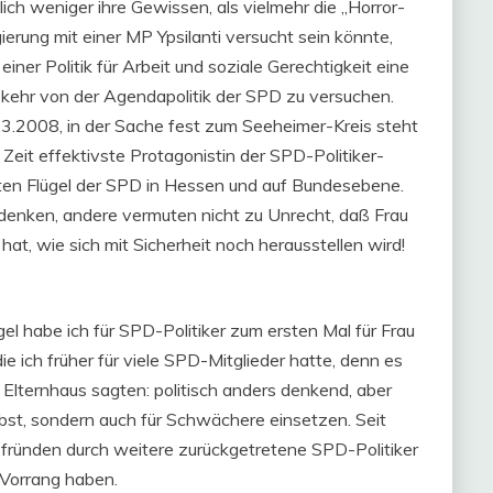
ich weniger ihre Gewissen, als vielmehr die „Horror-
ierung mit einer MP Ypsilanti versucht sein könnte,
er Politik für Arbeit und soziale Gerechtigkeit eine
bkehr von der Agendapolitik der SPD zu versuchen.
12.3.2008, in der Sache fest zum Seeheimer-Kreis steht
 Zeit effektivste Protagonistin der SPD-Politiker-
en Flügel der SPD in Hessen und auf Bundesebene.
n denken, andere vermuten nicht zu Unrecht, daß Frau
t, wie sich mit Sicherheit noch herausstellen wird!
gel habe ich für SPD-Politiker zum ersten Mal für Frau
ich früher für viele SPD-Mitglieder hatte, denn es
 Elternhaus sagten: politisch anders denkend, aber
elbst, sondern auch für Schwächere einsetzen. Seit
fründen durch weitere zurückgetretene SPD-Politiker
n Vorrang haben.