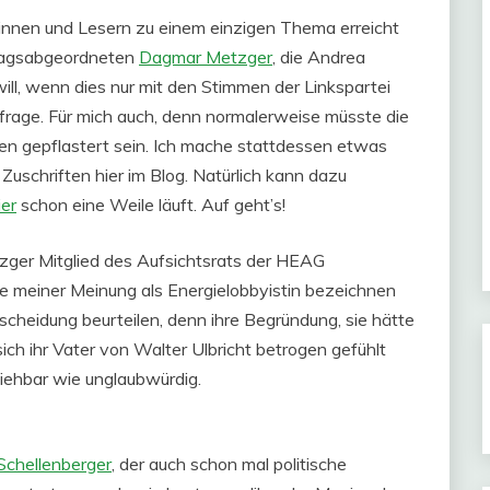
rinnen und Lesern zu einem einzigen Thema erreicht
dtagsabgeordneten
Dagmar Metzger
, die Andrea
will, wenn dies nur mit den Stimmen der Linkspartei
frage. Für mich auch, denn normalerweise müsste die
fen gepflastert sein. Ich mache stattdessen etwas
Zuschriften hier im Blog. Natürlich kann dazu
ier
schon eine Weile läuft. Auf geht’s!
ger Mitglied des Aufsichtsrats der HEAG
e meiner Meinung als Energielobbyistin bezeichnen
scheidung beurteilen, denn ihre Begründung, sie hätte
sich ihr Vater von Walter Ulbricht betrogen gefühlt
iehbar wie unglaubwürdig.
Schellenberger
, der auch schon mal politische