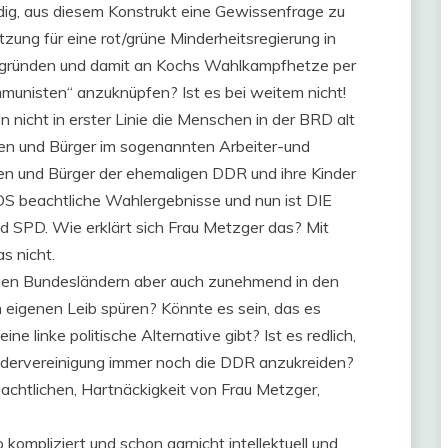
dig, aus diesem Konstrukt eine Gewissenfrage zu
ung für eine rot/grüne Minderheitsregierung in
begründen und damit an Kochs Wahlkampfhetze per
mmunisten“ anzuknüpfen? Ist es bei weitem nicht!
nicht in erster Linie die Menschen in der BRD alt
nnen und Bürger im sogenannten Arbeiter-und
n und Bürger der ehemaligen DDR und ihre Kinder
PDS beachtliche Wahlergebnisse und nun ist DIE
nd SPD. Wie erklärt sich Frau Metzger das? Mit
s nicht.
euen Bundesländern aber auch zunehmend in den
m eigenen Leib spüren? Könnte es sein, das es
 linke politische Alternative gibt? Ist es redlich,
iedervereinigung immer noch die DDR anzukreiden?
achtlichen, Hartnäckigkeit von Frau Metzger,
kompliziert und schon garnicht intellektuell und