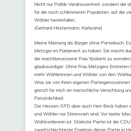
Nicht nur Politik-Verdrossenheit, sondern die 
für die noch schlimmeren Populisten, auf die vi
Wähler hereinfallen.
(Gerhard Hestermann, Karlsruhe)
Meine Meinung als Bürger ohne Parteibuch: Es
Metzger im Parlament zu haben. Sie macht du
die machtbesessene Frau Ypsilanti zu wenden, d
glaubwürdiger. Ohne Frau Metzgers Eintreten f
mehr Wählerinnen und Wähler von den Wahlurn
Was sie von ihren eigenen Parteigenossinnen
grenzt für mich an menschliche Verachtung un
Persönlichkeit.
Die Hessen-SPD aber auch Herr Beck haben du
und Wähler nur Stimmvieh sind. Vor lauter Machtg
Wahlverliererin ist. Stärkste Partei ist die C
zweitschlechteste Ergebnis dieser Partei in H