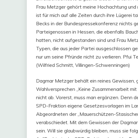
Frau Metzger gehört meine Hochachtung und me
ist für mich auf alle Zeiten durch ihre Lügerei 
Becks in der Bundespressekonferenz nichts ge
Parteigenossen in Hessen, die ebenfalls Bau
hatten, nicht aufgestanden sind und Frau Metzg
Typen, die aus jeder Partei ausgeschlossen ge
nur um seine Pfründe nicht zu verlieren. Pfui Te
(Wilfried Schmitt, Villingen-Schwenningen)
Dagmar Metzger behält ein reines Gewissen, ger
Wahlversprechen „Keine Zusammenarbeit mit der
nicht ab. Vorerst, muss man ergänzen. Denn d
SPD-Fraktion eigene Gesetzesvorlagen im La
Abgeordneten der „Mauerschützen-Stasische
verabschiedet. Mit dem Gewissen der Dagmar M
sein. Will sie glaubwürdig bleiben, muss sie fol