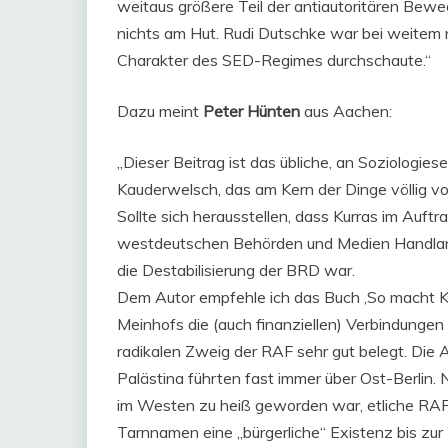
weitaus größere Teil der antiautoritären Bew
nichts am Hut. Rudi Dutschke war bei weitem ni
Charakter des SED-Regimes durchschaute.“
Dazu meint
Peter Hünten
aus Aachen:
„Dieser Beitrag ist das übliche, an Soziologies
Kauderwelsch, das am Kern der Dinge völlig vo
Sollte sich herausstellen, dass Kurras im Auftra
westdeutschen Behörden und Medien Handlang
die Destabilisierung der BRD war.
Dem Autor empfehle ich das Buch ‚So macht K
Meinhofs die (auch finanziellen) Verbindung
radikalen Zweig der RAF sehr gut belegt. Die 
Palästina führten fast immer über Ost-Berlin.
im Westen zu heiß geworden war, etliche RAF-
Tarnnamen eine „bürgerliche“ Existenz bis zur 