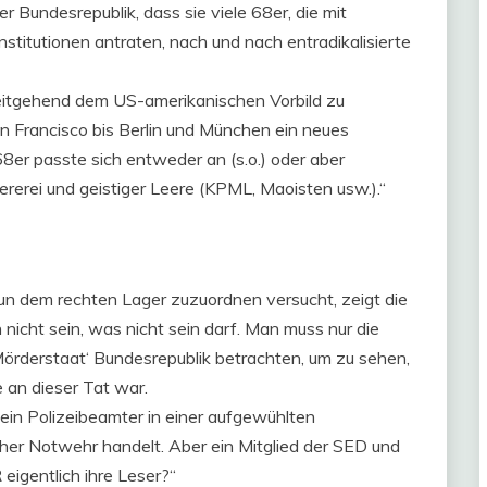
er Bundesrepublik, dass sie viele 68er, die mit
nstitutionen antraten, nach und nach entradikalisierte
weitgehend dem US-amerikanischen Vorbild zu
 Francisco bis Berlin und München ein neues
68er passte sich entweder an (s.o.) oder aber
iererei und geistiger Leere (KPML, Maoisten usw.).“
n dem rechten Lager zuzuordnen versucht, zeigt die
icht sein, was nicht sein darf. Man muss nur die
rderstaat‘ Bundesrepublik betrachten, um zu sehen,
 an dieser Tat war.
 ein Polizeibeamter in einer aufgewühlten
cher Notwehr handelt. Aber ein Mitglied der SED und
eigentlich ihre Leser?“