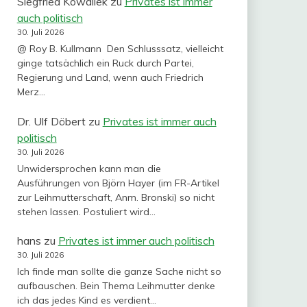
Siegfried Kowallek
zu
Privates ist immer
auch politisch
30. Juli 2026
@ Roy B. Kullmann Den Schlusssatz, vielleicht
ginge tatsächlich ein Ruck durch Partei,
Regierung und Land, wenn auch Friedrich
Merz…
Dr. Ulf Döbert
zu
Privates ist immer auch
politisch
30. Juli 2026
Unwidersprochen kann man die
Ausführungen von Björn Hayer (im FR-Artikel
zur Leihmutterschaft, Anm. Bronski) so nicht
stehen lassen. Postuliert wird…
hans
zu
Privates ist immer auch politisch
30. Juli 2026
Ich finde man sollte die ganze Sache nicht so
aufbauschen. Bein Thema Leihmutter denke
ich das jedes Kind es verdient…