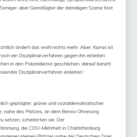
s Zorniger, aber Gemäßigter der damaligen Szene fest
htlich ändert das wohl nichts mehr. Aber: Kurras ist
noch ein Disziplinarverfahren gegen ihn einleiten
hen in den Polizeidienst geschlichen, darauf beruht
onäre Disziplinarverfahren einleiten.“
chlich geprägter, grüner und sozialdemokratischer
e, nahe des Platzes, an dem Benno Ohnesorg
u setzen, scheiterten sie. Der
timmung, die CDU-Mehrheit in Charlottenburg
tandenen kleinen Platzes nahe der Deutschen Oper,