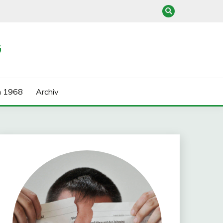
G
n 1968
Archiv