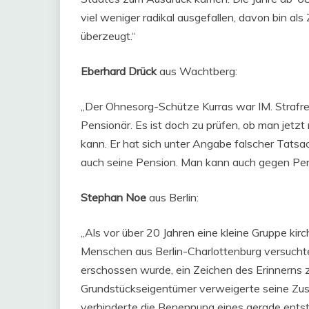
viel weniger radikal ausgefallen, davon bin al
überzeugt.“
Eberhard Drück
aus Wachtberg:
„Der Ohnesorg-Schütze Kurras war IM. Strafrec
Pensionär. Es ist doch zu prüfen, ob man jetzt 
kann. Er hat sich unter Angabe falscher Tatsac
auch seine Pension. Man kann auch gegen Pensi
Stephan Noe
aus Berlin:
„Als vor über 20 Jahren eine kleine Gruppe kir
Menschen aus Berlin-Charlottenburg versucht
erschossen wurde, ein Zeichen des Erinnerns z
Grundstückseigentümer verweigerte seine Zus
verhinderte die Benennung eines gerade ents