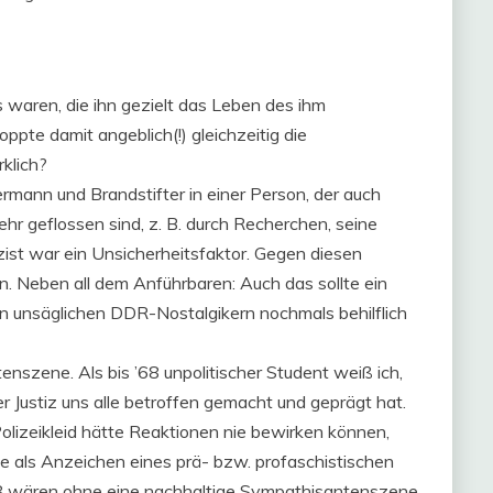
waren, die ihn gezielt das Leben des ihm
pte damit angeblich(!) gleichzeitig die
rklich?
rmann und Brandstifter in einer Person, der auch
ehr geflossen sind, z. B. durch Recherchen, seine
izist war ein Unsicherheitsfaktor. Gegen diesen
n. Neben all dem Anführbaren: Auch das sollte ein
n unsäglichen DDR-Nostalgikern nochmals behilflich
tenszene. Als bis ’68 unpolitischer Student weiß ich,
r Justiz uns alle betroffen gemacht und geprägt hat.
olizeikleid hätte Reaktionen nie bewirken können,
e als Anzeichen eines prä- bzw. profaschistischen
68 wären ohne eine nachhaltige Sympathisantenszene