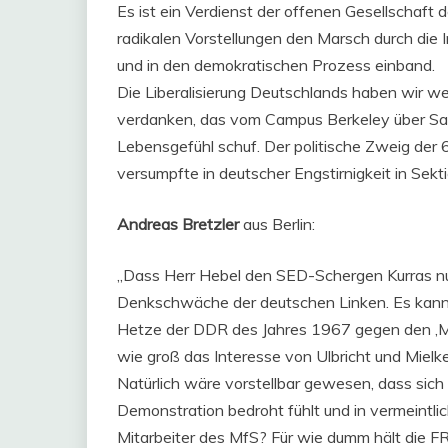
Es ist ein Verdienst der offenen Gesellschaft d
radikalen Vorstellungen den Marsch durch die I
und in den demokratischen Prozess einband.
Die Liberalisierung Deutschlands haben wir 
verdanken, das vom Campus Berkeley über San
Lebensgefühl schuf. Der politische Zweig der 
versumpfte in deutscher Engstirnigkeit in Sekt
Andreas Bretzler
aus Berlin:
„Dass Herr Hebel den SED-Schergen Kurras nu
Denkschwäche der deutschen Linken. Es kann n
Hetze der DDR des Jahres 1967 gegen den ‚Mö
wie groß das Interesse von Ulbricht und Mielke
Natürlich wäre vorstellbar gewesen, dass sich
Demonstration bedroht fühlt und in vermeintli
Mitarbeiter des MfS? Für wie dumm hält die FR 