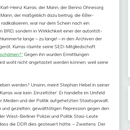
 Karl-Heinz Kurras, der Mann, der Benno Ohnesorg
 Mann, der maßgeblich dazu beitrug, die 68er-
adikalisieren, war nur dem Schein nach ein
 BRD, sondern in Wirklichkeit einer der autorität-
lummerte lange – zu lange! – in den Archiven der
gerät. Kurras räumte seine SED-Mitgliedschaft
a schämen?“
Gegen ihn wurden Ermittlungen
d wohl nicht angetastet werden können, weil seine
ieben werden? Unsinn, meint Stephan Hebel in seiner
 Kurras war kein ‚Einzeltäter‘. Er handelte im Umfeld
er Medien und der Politik aufgehetzten Staatsgewalt.
en und gezielten, gewalttätigen Repression gegen den
r West-Berliner Polizei und Politik Stasi-Leute
dass die DDR dies gesteuert hätte. – Zweitens: Der