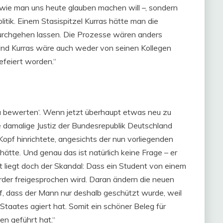
wie man uns heute glauben machen will –, sondern
litik. Einem Stasispitzel Kurras hätte man die
durchgehen lassen. Die Prozesse wären anders
 Und Kurras wäre auch weder von seinen Kollegen
efeiert worden.“
u zu bewerten‘. Wenn jetzt überhaupt etwas neu zu
e damalige Justiz der Bundesrepublik Deutschland
opf hinrichtete, angesichts der nun vorliegenden
ätte. Und genau das ist natürlich keine Frage – er
 liegt doch der Skandal: Dass ein Student von einem
rder freigesprochen wird. Daran ändern die neuen
uf, dass der Mann nur deshalb geschützt wurde, weil
 Staates agiert hat. Somit ein schöner Beleg für
en geführt hat.“