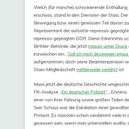
Welch (für manche) schockierende Enthüllung:
erschoss, stand in den Diensten der Stasi. Der
Bewegung bzw. einen gewissen Teil davon zu r
Repräsentant der autoritär-repressiv geprägten
repressiv geprägten DDR. Diese Erkenntnis sch
Birthler-Behörde, die jetzt
massiv unter Druck
inzwischen ein:
„Soll ich mich deswegen etw
aufgenommen, doch seine Beamtenpension wir
Stasi-Mitgliedschaft
mittlerweile verjährt
ist.
Muss jetzt die deutsche Geschichte umgeschr
FR-Analyse
„Ein deutscher Polizist“
: „Erstens:
einer von ihrer Führung sowie großen Teilen d
Sein Schuss war die Eskalation einer gewollt
Protest. Es müssten schon verdammt viele in de
gewesen sein, wenn man unterstellen wollte, 