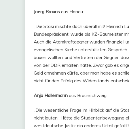
Joerg Brauns
aus Hanau:
„Die Stasi mischte doch überall mit! Heinrich L
Bundespräsident, wurde als KZ-Baumeister mit
Auch die Atomkraftgegner wurden finanziell unt
evangelischen Kirche unterstützten Gespräch
bauen wollten, und Vertretern der Gegner, da
von der DDR erhalten hatte. Zwar gab es ange
Geld annehmen dürfe, aber man habe es schli
nicht für den Erfolg des Widerstands entschei
Anja Hallermann
aus Braunschweig:
„Die wesentliche Frage im Hinblick auf die Stas
nicht lauten: ‚Hätte die Studentenbewegung e
westdeutsche Justiz ein anderes Urteil gefäll