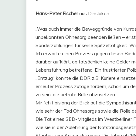
Hans-Peter Fischer
aus Dinslaken:
„Was auch immer die Beweggründe von Kurras 
unbekannten Ohnesorg beenden ließen – er stop
Sonderzahlungen für seine Spitzeltätigkeit. Wi
Ich erwarte einen Prozess gegen diesen Biede
darüber aufklärt, ob tatsächlich keine Gelder m
Lebensführung betreffend. Ein frustrierter Pol
„Entzug“ konnte die DDR z.B. Kuriere einsetze
erneuter Prozess zutage fördern, schon um de
zu sein, die tiefrote Brille abzusetzen.
Mir fehlt bislang der Blick auf die Sympathisan
wie sehr der Tod Ohnesorgs sowie die Rolle de
Die Tat eines SED-Mitglieds im Westberliner P
wie sie in der Ablehnung der Notstandsgesetz
Staates zum Ausdruck kamen. Die Jahre ab ’