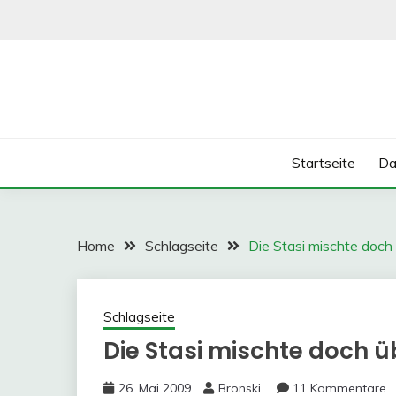
Skip
to
content
Startseite
Da
Home
Schlagseite
Die Stasi mischte doch ü
Schlagseite
Die Stasi mischte doch üb
26. Mai 2009
Bronski
11 Kommentare