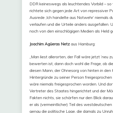
DDR keineswegs als leuchtendes Vorbild – so 
richtete sich gegen jede Art von repressiver Po
Ausrede ‚Ich handelte aus Notwehr‘ niemals 
verlaufen und die Urteile anders ausgefallen.
noch von den einschlägigen Medien als Held g
Joachim Agüeras Netz
aus Hamburg:
„Man liest allerorten, der Fall wäre jetzt ’ne
bewerten ist, dann doch wohl die Frage, ob di
diesen Mann, der Ohnesorg von hinten in den K
Hintergründe zu seiner Person freigesprochen h
wäre niemals freigesprochen worden. Und dort
Vertreter des Staates hingerichtet und der Mö
Fakten nichts, sie schärfen nur den Blick dara
er als (vermeintlicher) Teil des westdeutschen
genau die politische Lage, die damals zu Unruh