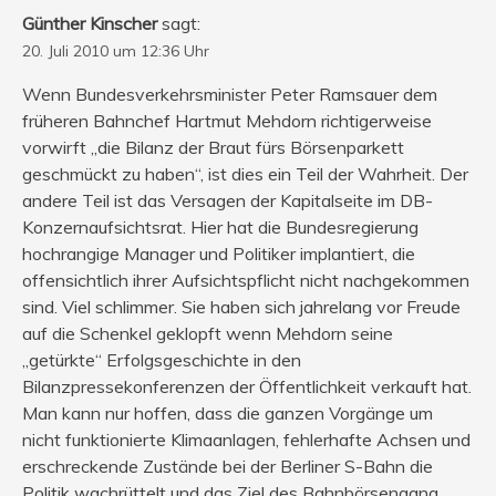
Günther Kinscher
sagt:
20. Juli 2010 um 12:36 Uhr
Wenn Bundesverkehrsminister Peter Ramsauer dem
früheren Bahnchef Hartmut Mehdorn richtigerweise
vorwirft „die Bilanz der Braut fürs Börsenparkett
geschmückt zu haben“, ist dies ein Teil der Wahrheit. Der
andere Teil ist das Versagen der Kapitalseite im DB-
Konzernaufsichtsrat. Hier hat die Bundesregierung
hochrangige Manager und Politiker implantiert, die
offensichtlich ihrer Aufsichtspflicht nicht nachgekommen
sind. Viel schlimmer. Sie haben sich jahrelang vor Freude
auf die Schenkel geklopft wenn Mehdorn seine
„getürkte“ Erfolgsgeschichte in den
Bilanzpressekonferenzen der Öffentlichkeit verkauft hat.
Man kann nur hoffen, dass die ganzen Vorgänge um
nicht funktionierte Klimaanlagen, fehlerhafte Achsen und
erschreckende Zustände bei der Berliner S-Bahn die
Politik wachrüttelt und das Ziel des Bahnbörsengang