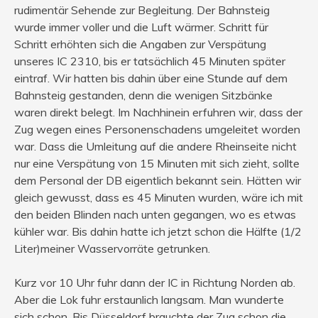
rudimentär Sehende zur Begleitung. Der Bahnsteig
wurde immer voller und die Luft wärmer. Schritt für
Schritt erhöhten sich die Angaben zur Verspätung
unseres IC 2310, bis er tatsächlich 45 Minuten später
eintraf. Wir hatten bis dahin über eine Stunde auf dem
Bahnsteig gestanden, denn die wenigen Sitzbänke
waren direkt belegt. Im Nachhinein erfuhren wir, dass der
Zug wegen eines Personenschadens umgeleitet worden
war. Dass die Umleitung auf die andere Rheinseite nicht
nur eine Verspätung von 15 Minuten mit sich zieht, sollte
dem Personal der DB eigentlich bekannt sein. Hätten wir
gleich gewusst, dass es 45 Minuten wurden, wäre ich mit
den beiden Blinden nach unten gegangen, wo es etwas
kühler war. Bis dahin hatte ich jetzt schon die Hälfte (1/2
Liter)meiner Wasservorräte getrunken.
Kurz vor 10 Uhr fuhr dann der IC in Richtung Norden ab.
Aber die Lok fuhr erstaunlich langsam. Man wunderte
sich schon. Bis Düsseldorf brauchte der Zug schon die