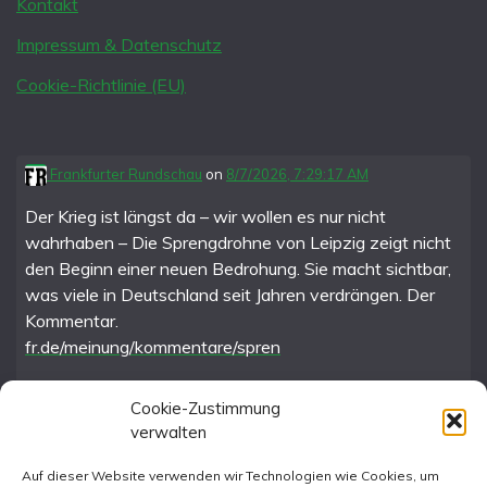
Kontakt
Impressum & Datenschutz
Cookie-Richtlinie (EU)
Frankfurter Rundschau
on
8/7/2026, 7:29:17 AM
Der Krieg ist längst da – wir wollen es nur nicht
wahrhaben – Die Sprengdrohne von Leipzig zeigt nicht
den Beginn einer neuen Bedrohung. Sie macht sichtbar,
was viele in Deutschland seit Jahren verdrängen. Der
Kommentar.
fr.de/meinung/kommentare/spren
Cookie-Zustimmung
verwalten
FR im Fediverse
Auf dieser Website verwenden wir Technologien wie Cookies, um