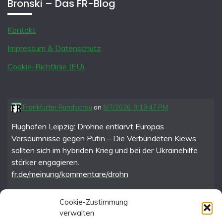
Bronski – Das FR-Blog
Kontakt
Impressum & Datenschutz
Cookie-Richtlinie (EU)
Frankfurter Rundschau
on
8/7/2026, 9:19:47 PM
Flughafen Leipzig: Drohne entlarvt Europas
Versäumnisse gegen Putin – Die Verbündeten Kiews
sollten sich im hybriden Krieg und bei der Ukrainehilfe
stärker engagieren.
fr.de/meinung/kommentare/drohn
Cookie-Zustimmung
verwalten
FR im Fediverse