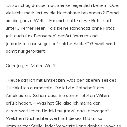
ich so richtig darüber nachdenke, eigentlich keinem. Oder
vielleicht motiviert es die Nachahmer besonders? Einmal
um die ganze Welt … Für mich hätte diese Botschaft
unter „“Ferner liefen““ als kleine Randnotiz ohne Fotos
(gilt auch fürs Fernsehen) gehört. Warum sind
Journalisten nur so geil auf solche Artikel? Gewalt wird
damit nur gefördert!!“
Oder Jürgen Müller-Wolff:
„Heute sah ich mit Entsetzen, was den oberen Teil des
Titelblattes ausmachte: Die letzte Botschaft des
Amokläufers. Schön, dass Sie seinen letzten Willen
erfüllt haben. – Was hat Sie, also ich meine den
verantwortlichen Redakteur (m/w) dazu bewogen?
Welchen Nachrichtenwert hat dieses Bild an so
prominenter Stelle. Jeder Verwirrte kann denken, wow, so