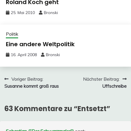
Roland Koch geht
25. Mai 2010
Bronski
Politik
Eine andere Weltpolitik
16. April 2008
Bronski
Beitragsnavigation
Voriger Beitrag:
Nächster Beitrag:
Susanne kommt groß raus
Uffschreibe
63 Kommentare zu “
Entsetzt
”
Sebastian ("Der Schwarzmaler")
sagt: