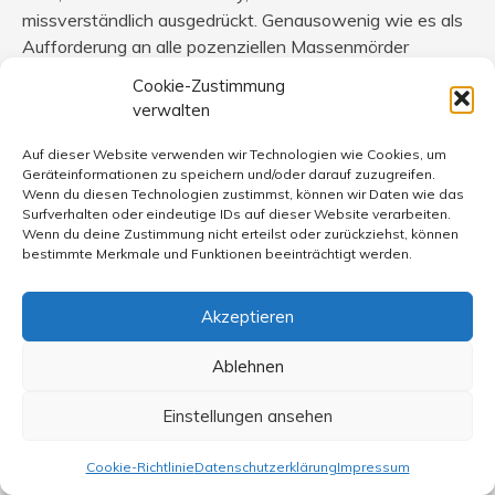
missverständlich ausgedrückt. Genausowenig wie es als
Aufforderung an alle pozenziellen Massenmörder
gedacht war, es dem von Blacksburg nachzutun. Aber
Cookie-Zustimmung
ebenso, wie es solche Psychopathen zum Nacheifern
verwalten
reizen könnte – was hier ja vorwiegend angenommen
wurde -, kann es auch zu genauerem Hinsehen seitens
Auf dieser Website verwenden wir Technologien wie Cookies, um
Geräteinformationen zu speichern und/oder darauf zuzugreifen.
der Bevölkerung führen. Es ging mir darum, der Diskussion
Wenn du diesen Technologien zustimmst, können wir Daten wie das
diese Perspektive hinzuzufügen.
Surfverhalten oder eindeutige IDs auf dieser Website verarbeiten.
Wenn du deine Zustimmung nicht erteilst oder zurückziehst, können
bestimmte Merkmale und Funktionen beeinträchtigt werden.
Akzeptieren
heinrich
sagt:
25. April 2007 um 16:32 Uhr
Ablehnen
Meine Anerkennung, so soll es sein!
Einstellungen ansehen
Kann man nur zusätzlich hoffen, dass sich andere für das
nächste Mal durch dein Beispiel ermutigt fühlen.
Cookie-Richtlinie
Datenschutzerklärung
Impressum