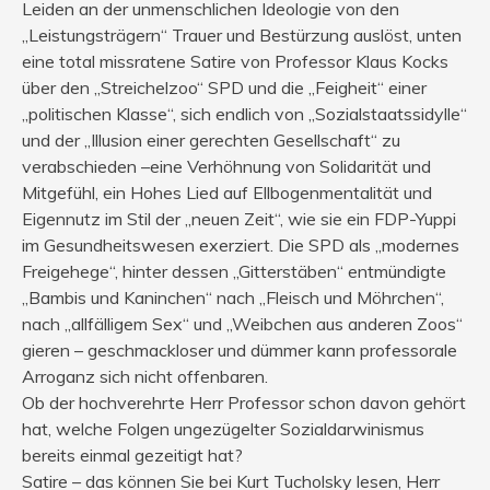
Leiden an der unmenschlichen Ideologie von den
„Leistungsträgern“ Trauer und Bestürzung auslöst, unten
eine total missratene Satire von Professor Klaus Kocks
über den „Streichelzoo“ SPD und die „Feigheit“ einer
„politischen Klasse“, sich endlich von „Sozialstaatssidylle“
und der „Illusion einer gerechten Gesellschaft“ zu
verabschieden –eine Verhöhnung von Solidarität und
Mitgefühl, ein Hohes Lied auf Ellbogenmentalität und
Eigennutz im Stil der „neuen Zeit“, wie sie ein FDP-Yuppi
im Gesundheitswesen exerziert. Die SPD als „modernes
Freigehege“, hinter dessen „Gitterstäben“ entmündigte
„Bambis und Kaninchen“ nach „Fleisch und Möhrchen“,
nach „allfälligem Sex“ und „Weibchen aus anderen Zoos“
gieren – geschmackloser und dümmer kann professorale
Arroganz sich nicht offenbaren.
Ob der hochverehrte Herr Professor schon davon gehört
hat, welche Folgen ungezügelter Sozialdarwinismus
bereits einmal gezeitigt hat?
Satire – das können Sie bei Kurt Tucholsky lesen, Herr