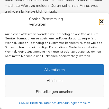
– sich zu Wort zu melden. Daran sehen sie Anna, was
und wen Enke wirklich umgab.
Cookie-Zustimmung
Man kann depressive Menschen helfen, dazu muß man
verwalten
nun kein Psychologe sein, es ist aber eine langwierige
Sache, weil es auch ein langwieriges Krankheitsbild ist,
Auf dieser Website verwenden wir Technologien wie Cookies, um
Geräteinformationen zu speichern und/oder darauf zuzugreifen.
was nicht von heute auf morgen entsteht. Es erfordert
Wenn du diesen Technologien zustimmst, können wir Daten wie das
viel Einfühlungsvermögen, auch viel Schweigen und
Surfverhalten oder eindeutige IDs auf dieser Website verarbeiten.
selbst von einem viel Kraft. Aber die hat man, weil man
Wenn du deine Zustimmung nicht erteilst oder zurückziehst, können
bestimmte Merkmale und Funktionen beeinträchtigt werden.
selbst als Seelenfreund Werte vermittelt, die jenen
wieder anfangen zu leben – Schrittchen für Schrittchen.
Akzeptieren
Ich selbst habe viel weggeworfen/ausggeschlagen, mir
Ablehnen
selbst wurde viel genommen, dennoch sitze ich hier bei
Bronski, bin guter Dinge, freue mich, wenn er neues
Einstellungen ansehen
schreibt, was Welt so bewegt. Und bei Bronski sitzen so
einige, die ein Päckchen zu tragen haben, denen alles
Cookie-Richtlinie
Datenschutzerklärung
Impressum
genommen wurde, viele Jahre Arbeit, Herzbliut… sie