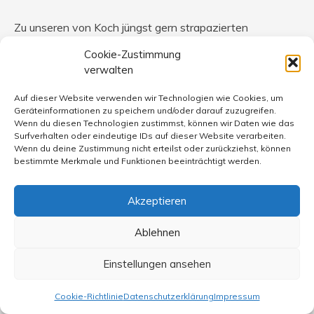
Zu unseren von Koch jüngst gern strapazierten
Volksweisheiten gehört auch der Spruch „Lügen haben
Cookie-Zustimmung
kurze Beine“. In Abwandlung einer Rede von Heiner
verwalten
Geisler im Bundestag vor vielen Jahren (dem SPD-
Politiker Vogel gegenüber) könnte man ergänzen :
Auf dieser Website verwenden wir Technologien wie Cookies, um
„Kürzer sind dem Koch seine“. Hoffentlich macht ihm der
Geräteinformationen zu speichern und/oder darauf zuzugreifen.
Wenn du diesen Technologien zustimmst, können wir Daten wie das
Wähler jetzt bald Beine, auf dass dieser politische
Surfverhalten oder eindeutige IDs auf dieser Website verarbeiten.
Marktschreier in der ihm angemessenen Versenkung
Wenn du deine Zustimmung nicht erteilst oder zurückziehst, können
verschwindet.
bestimmte Merkmale und Funktionen beeinträchtigt werden.
Akzeptieren
Ablehnen
Detlef von Seggern
sagt:
7. Januar 2008 um 15:01 Uhr
Einstellungen ansehen
@17
Werde es versuchen!Aber ob es mir gelingt?
Cookie-Richtlinie
Datenschutzerklärung
Impressum
Ich bezweifle es sehr!!??