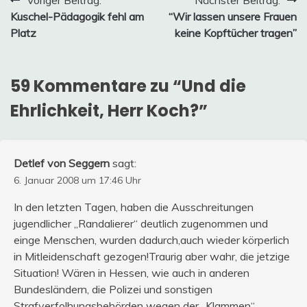
Beitragsnavigation
Voriger Beitrag:
Nächster Beitrag:
Kuschel-Pädagogik fehl am
“Wir lassen unsere Frauen
Platz
keine Kopftücher tragen”
59 Kommentare zu “
Und die
Ehrlichkeit, Herr Koch?
”
Detlef von Seggern
sagt:
6. Januar 2008 um 17:46 Uhr
In den letzten Tagen, haben die Ausschreitungen
jugendlicher „Randalierer“ deutlich zugenommen und
einge Menschen, wurden dadurch,auch wieder körperlich
in Mitleidenschaft gezogen!Traurig aber wahr, die jetzige
Situation! Wären in Hessen, wie auch in anderen
Bundesländern, die Polizei und sonstigen
Strafverfolhungsbehörden wegen der „Klammen“