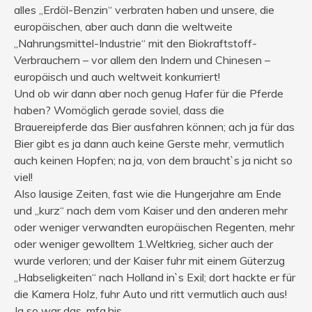
alles „Erdöl-Benzin“ verbraten haben und unsere, die
europäischen, aber auch dann die weltweite
„Nahrungsmittel-Industrie“ mit den Biokraftstoff-
Verbrauchern – vor allem den Indern und Chinesen –
europäisch und auch weltweit konkurriert!
Und ob wir dann aber noch genug Hafer für die Pferde
haben? Womöglich gerade soviel, dass die
Brauereipferde das Bier ausfahren können; ach ja für das
Bier gibt es ja dann auch keine Gerste mehr, vermutlich
auch keinen Hopfen; na ja, von dem braucht`s ja nicht so
viel!
Also lausige Zeiten, fast wie die Hungerjahre am Ende
und „kurz“ nach dem vom Kaiser und den anderen mehr
oder weniger verwandten europäischen Regenten, mehr
oder weniger gewolltem 1.Weltkrieg, sicher auch der
wurde verloren; und der Kaiser fuhr mit einem Güterzug
„Habseligkeiten“ nach Holland in`s Exil; dort hackte er für
die Kamera Holz, fuhr Auto und ritt vermutlich auch aus!
Ja so war das. mfg,hjs