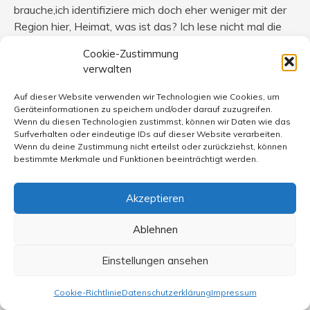
brauche,ich identifiziere mich doch eher weniger mit der
Region hier, Heimat, was ist das? Ich lese nicht mal die
Regionalzeitung.
Cookie-Zustimmung
verwalten
Auf dieser Website verwenden wir Technologien wie Cookies, um
Geräteinformationen zu speichern und/oder darauf zuzugreifen.
Hans-Jürgen Schulz
sagt:
Wenn du diesen Technologien zustimmst, können wir Daten wie das
19. April 2007 um 20:52 Uhr
Surfverhalten oder eindeutige IDs auf dieser Website verarbeiten.
Wenn du deine Zustimmung nicht erteilst oder zurückziehst, können
@ 29 Susanne
bestimmte Merkmale und Funktionen beeinträchtigt werden.
„Heimat“
die Menschen erinnern sich meist erst im
Akzeptieren
fortgeschrittenem Alter intensiv an so etwas wie
Heimat. Aber in einer Region in der man lebt, sollte man
Ablehnen
auch eingebunden sein in soziale Strukturen. Sicher heute
ist es relativ leicht einfach irgendwo „nur“ zu wohnen.
Einstellungen ansehen
Morgens fährt man zur Arbeit, ist man abends wieder
daheim, nimmt man ein Buch oder schaut Fernsehen oder
Cookie-Richtlinie
Datenschutzerklärung
Impressum
oder. Und wenn man was anderes sehen will, setzt man