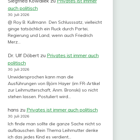
Siegfried Kowallek
zu
Privates ist immer
auch politisch
30. Juli 2026
@ Roy B. Kullmann Den Schlusssatz, vielleicht
ginge tatsächlich ein Ruck durch Partei,
Regierung und Land, wenn auch Friedrich
Merz…
Dr. Ulf Döbert
zu
Privates ist immer auch
politisch
30. Juli 2026
Unwidersprochen kann man die
Ausführungen von Björn Hayer (im FR-Artikel
zur Leihmutterschaft, Anm. Bronski) so nicht
stehen lassen. Postuliert wird…
hans
zu
Privates ist immer auch politisch
30. Juli 2026
Ich finde man sollte die ganze Sache nicht so
aufbauschen. Bein Thema Leihmutter denke
ich das jedes Kind es verdient…