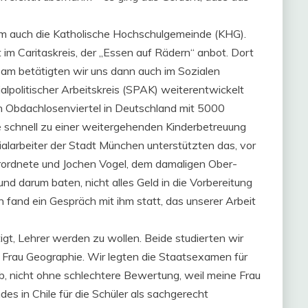
lem auch die Katholische Hochschulgemeinde (KHG).
m Caritaskreis, der „Essen auf Rädern“ anbot. Dort
sam betätigten wir uns dann auch im Sozialen
ialpolitischer Arbeitskreis (SPAK) weiterentwickelt
n Obdachlosenviertel in Deutschland mit 5000
 schnell zu einer weitergehenden Kinderbetreuung
alarbeiter der Stadt München unterstützten das, vor
rordnete und Jochen Vogel, dem damaligen Ober-
nd darum baten, nicht alles Geld in die Vorbereitung
 fand ein Gespräch mit ihm statt, das unserer Arbeit
igt, Lehrer werden zu wollen. Beide studierten wir
 Frau Geographie. Wir legten die Staatsexamen für
, nicht ohne schlechtere Bewertung, weil meine Frau
es in Chile für die Schüler als sachgerecht