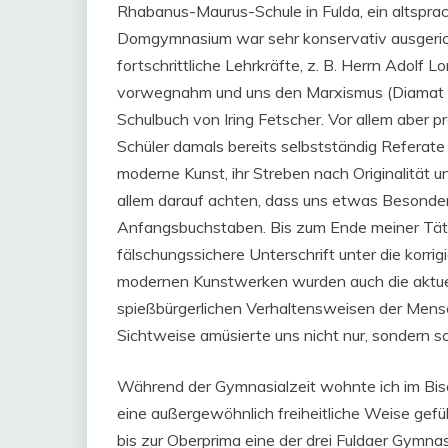
Rhabanus-Maurus-Schule in Fulda, ein altspra
Domgymnasium war sehr konservativ ausgericht
fortschrittliche Lehrkräfte, z. B. Herrn Adolf L
vorwegnahm und uns den Marxismus (Diamat u
Schulbuch von Iring Fetscher. Vor allem aber p
Schüler damals bereits selbstständig Referate e
moderne Kunst, ihr Streben nach Originalität u
allem darauf achten, dass uns etwas Besonderes
Anfangsbuchstaben. Bis zum Ende meiner Tätigk
fälschungssichere Unterschrift unter die korrig
modernen Kunstwerken wurden auch die aktuell
spießbürgerlichen Verhaltensweisen der Mens
Sichtweise amüsierte uns nicht nur, sondern sc
Während der Gymnasialzeit wohnte ich im Bisc
eine außergewöhnlich freiheitliche Weise gefü
bis zur Oberprima eine der drei Fuldaer Gymn