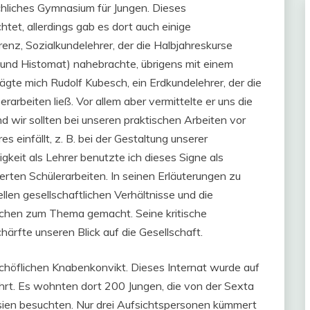
chliches Gymnasium für Jungen. Dieses
et, allerdings gab es dort auch einige
orenz, Sozialkundelehrer, der die Halbjahreskurse
nd Histomat) nahebrachte, übrigens mit einem
rägte mich Rudolf Kubesch, ein Erdkundelehrer, der die
rarbeiten ließ. Vor allem aber vermittelte er uns die
nd wir sollten bei unseren praktischen Arbeiten vor
 einfällt, z. B. bei der Gestaltung unserer
eit als Lehrer benutzte ich dieses Signe als
ierten Schülerarbeiten. In seinen Erläuterungen zu
en gesellschaftlichen Verhältnisse und die
chen zum Thema gemacht. Seine kritische
härfte unseren Blick auf die Gesellschaft.
höflichen Knabenkonvikt. Dieses Internat wurde auf
hrt. Es wohnten dort 200 Jungen, die von der Sexta
asien besuchten. Nur drei Aufsichtspersonen kümmert