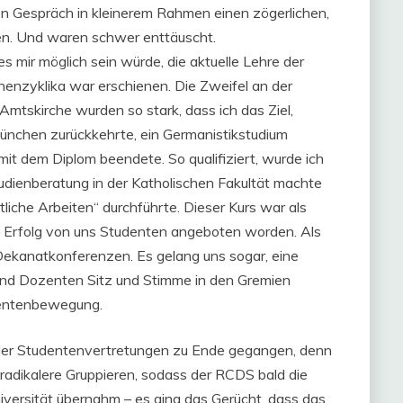
en Gespräch in kleinerem Rahmen einen zögerlichen,
en. Und waren schwer enttäuscht.
 mir möglich sein würde, die aktuelle Lehre der
enenzyklika war erschienen. Die Zweifel an der
Amtskirche wurden so stark, dass ich das Ziel,
ünchen zurückkehrte, ein Germanistikstudium
it dem Diplom beendete. So qualifiziert, wurde ich
Studienberatung in der Katholischen Fakultät machte
liche Arbeiten“ durchführte. Dieser Kurs war als
m Erfolg von uns Studenten angeboten worden. Als
Dekanatkonferenzen. Es gelang uns sogar, eine
und Dozenten Sitz und Stimme in den Gremien
udentenbewegung.
 der Studentenvertretungen zu Ende gegangen, denn
 radikalere Gruppieren, sodass der RCDS bald die
versität übernahm – es ging das Gerücht, dass das