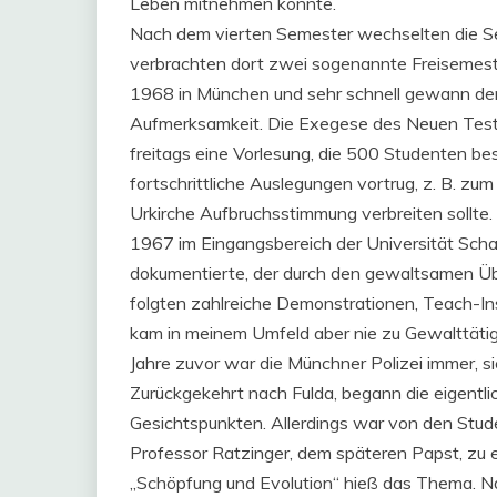
Leben mitnehmen konnte.
Nach dem vierten Semester wechselten die Se
verbrachten dort zwei sogenannte Freisemester
1968 in München und sehr schnell gewann der
Aufmerksamkeit. Die Exegese des Neuen Testa
freitags eine Vorlesung, die 500 Studenten bes
fortschrittliche Auslegungen vortrug, z. B. zum
Urkirche Aufbruchsstimmung verbreiten sollte. 
1967 im Eingangsbereich der Universität Scha
dokumentierte, der durch den gewaltsamen Übe
folgten zahlreiche Demonstrationen, Teach-In
kam in meinem Umfeld aber nie zu Gewalttäti
Jahre zuvor war die Münchner Polizei immer, si
Zurückgekehrt nach Fulda, begann die eigentl
Gesichtspunkten. Allerdings war von den Stude
Professor Ratzinger, dem späteren Papst, zu e
„Schöpfung und Evolution“ hieß das Thema. Na