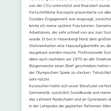
von der CSU unterstützt und finanziert wurde.
Fortschrittliche Konzepte präsentierte vor al
Soziales Engagement war angesagt, zunächst i
lernte ich meine spätere Frau kennen. Gemein
Arbeitskreis, der sehr schnell von uns zum Soz
wurde. Er bot in Hasenbergl Nord, dem größte
Wohneinheiten eine Hausaufgabenhilfe an, die
ausgebaut werden musste. Professionelle Sozi
allem auch nachdem wir 1970 an alle Stadtve
Bürgermeister einen Brief geschrieben hatten u
der Olympischen Spiele zu stecken. Tatsächlich
sehr nützte.
Inzwischen hatte sich unser Berufsziel verfest
Germanistik, zusätzlich Sozialkunde und meine
das Lehramt Realschulen und an Gymnasien ab
in der Lehrprobe die geplanten Reformen Allend