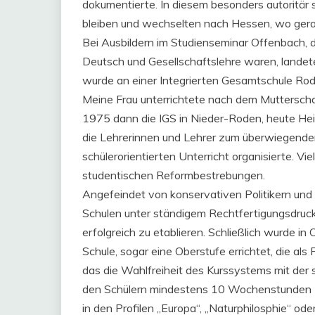
dokumentierte. In diesem besonders autoritär s
bleiben und wechselten nach Hessen, wo gera
Bei Ausbildern im Studienseminar Offenbach, di
Deutsch und Gesellschaftslehre waren, landete
wurde an einer Integrierten Gesamtschule Rod
Meine Frau unterrichtete nach dem Mutterschaf
1975 dann die IGS in Nieder-Roden, heute Hein
die Lehrerinnen und Lehrer zum überwiegenden Te
schülerorientierten Unterricht organisierte. V
studentischen Reformbestrebungen.
Angefeindet von konservativen Politikern und 
Schulen unter ständigem Rechtfertigungsdruc
erfolgreich zu etablieren. Schließlich wurde 
Schule, sogar eine Oberstufe errichtet, die als 
das die Wahlfreiheit des Kurssystems mit der
den Schülern mindestens 10 Wochenstunden Unt
in den Profilen „Europa“, „Naturphilosphie“ od