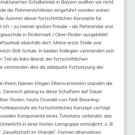
trukturierten Schulbetrieb in Bayern wollten wir nicht
de die Rahmenrichtlinien eingeführt worden waren.
e Autoren dieser fortschrittlichen Konzepte für
 ich – zu meiner großen Freude – als Referendar und
gauschule in Rödermark / Ober-Roden ausgebildet.
tsurlaub ebenfalls dort. Meine erste Stelle war
rich-Böll-Schule. In beiden Kollegien verstanden sich
il als links-liberal, der fortschrittlichen
iele verstanden dies als adäquate Fortsetzung der
in ihrem Namen tätigen Elternvertretern standen die
k. Dennoch gelang es diese Schulform auf Dauer
in Ober-Roden, heute Oswald-von-Nell-Breuning-
Profiloberstufe ein fortschrittliches Konzept verfolgt,
 sozialen Komponente eines Tutoriums verbindet, das
erricht in einer festen Lerngruppe ermöglicht, z. B.
er „Gesellschaft im Wandel“. Formen alternativen