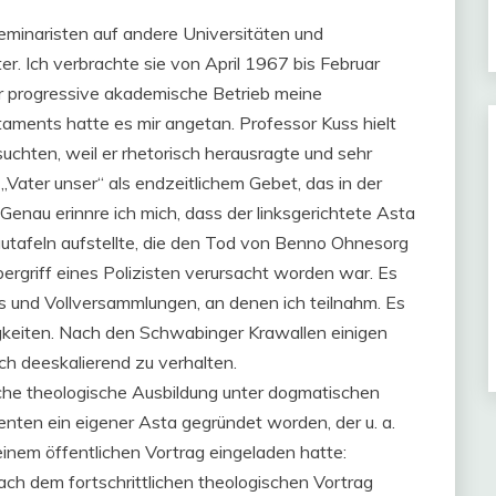
minaristen auf andere Universitäten und
. Ich verbrachte sie von April 1967 bis Februar
 progressive akademische Betrieb meine
ments hatte es mir angetan. Professor Kuss hielt
uchten, weil er rhetorisch herausragte und sehr
 „Vater unser“ als endzeitlichem Gebet, das in der
Genau erinnre ich mich, dass der linksgerichtete Asta
utafeln aufstellte, die den Tod von Benno Ohnesorg
rgriff eines Polizisten verursacht worden war. Es
s und Vollversammlungen, an denen ich teilnahm. Es
gkeiten. Nach den Schwabinger Krawallen einigen
ch deeskalierend zu verhalten.
iche theologische Ausbildung unter dogmatischen
nten ein eigener Asta gegründet worden, der u. a.
inem öffentlichen Vortrag eingeladen hatte:
ch dem fortschrittlichen theologischen Vortrag