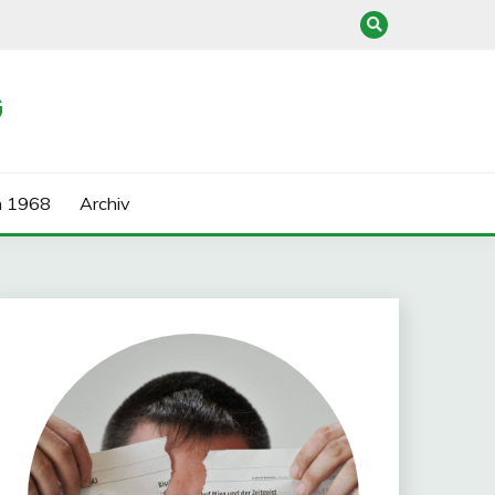
G
n 1968
Archiv