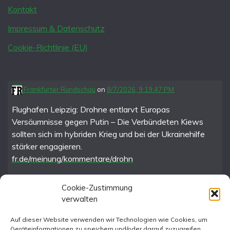
Kontakt
Impressum & Datenschutz
Cookie-Richtlinie (EU)
Frankfurter Rundschau
on
8/7/2026, 9:19:47 PM
Flughafen Leipzig: Drohne entlarvt Europas
Versäumnisse gegen Putin – Die Verbündeten Kiews
sollten sich im hybriden Krieg und bei der Ukrainehilfe
stärker engagieren.
fr.de/meinung/kommentare/drohn
Cookie-Zustimmung
verwalten
FR im Fediverse
Auf dieser Website verwenden wir Technologien wie Cookies, um
Geräteinformationen zu speichern und/oder darauf zuzugreifen.