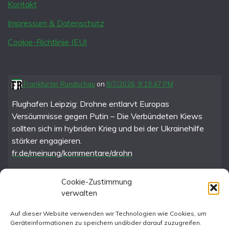
Kontakt
Impressum & Datenschutz
Cookie-Richtlinie (EU)
Frankfurter Rundschau
on
8/7/2026, 9:19:47 PM
Flughafen Leipzig: Drohne entlarvt Europas
Versäumnisse gegen Putin – Die Verbündeten Kiews
sollten sich im hybriden Krieg und bei der Ukrainehilfe
stärker engagieren.
fr.de/meinung/kommentare/drohn
Cookie-Zustimmung
verwalten
FR im Fediverse
Auf dieser Website verwenden wir Technologien wie Cookies, um
Geräteinformationen zu speichern und/oder darauf zuzugreifen.