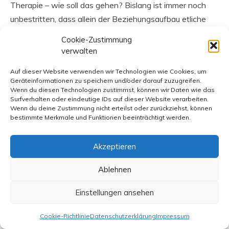
Therapie – wie soll das gehen? Bislang ist immer noch
unbestritten, dass allein der Beziehungsaufbau etliche
Stunden braucht – Vertrauen braucht Sicherheit,
Cookie-Zustimmung
Wachstum braucht Zeit. Daran hat sich nichts geändert –
verwalten
auch wenn der Anspruch dahin geht: Mein Anliegen first,
Auf dieser Website verwenden wir Technologien wie Cookies, um
at once and fast!
Geräteinformationen zu speichern und/oder darauf zuzugreifen.
Vor ein paar Tagen hatte ich ein interessantes Gespräch,
Wenn du diesen Technologien zustimmst, können wir Daten wie das
Surfverhalten oder eindeutige IDs auf dieser Website verarbeiten.
in dem die Vision entstand, dass – ähnlich wie
Wenn du deine Zustimmung nicht erteilst oder zurückziehst, können
mittlerweile in vielen Behörden – über eine 0800-er
bestimmte Merkmale und Funktionen beeinträchtigt werden.
Nummer jedem/r Ratsuchenden ein/e x-beliebige/r
Therapeut/in zugeschaltet wird – der nächste freie Platz
Akzeptieren
ist Ihrer! Tschaka! Raus mit dem Problem, und die Lösung
Ablehnen
– garantiert! – innerhalb der nächsten 50 Minuten! Bei
Unzufriedenheit Geld zurück! Sie sind doch sicher
Einstellungen ansehen
einverstanden mit der Aufzeichnung dieses Gesprächs?
Und im Anschluß, bleiben Sie in der Leitung!, Ihre
Cookie-Richtlinie
Datenschutzerklärung
Impressum
Bewertung ist auch für andere Anrufende wertvoll! Wir