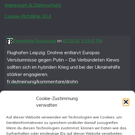
Impressum & Datenschutz
Cookie-Richtlinie (EU)
Frankfurter Rundschau
on
8/7/2026, 9:19:47 PM
Flughafen Leipzig: Drohne entlarvt Europas
Versäumnisse gegen Putin – Die Verbündeten Kiews
sollten sich im hybriden Krieg und bei der Ukrainehilfe
stärker engagieren.
fr.de/meinung/kommentare/drohn
Cookie-Zustimmung
verwalten
FR im Fediverse
Auf dieser Website verwenden wir Technologien wie Cookies, um
Geräteinformationen zu speichern und/oder darauf zuzugreifen.
Instagram
Wenn du diesen Technologien zustimmst, können wir Daten wie das
Surfverhalten oder eindeutige IDs auf dieser Website verarbeiten.