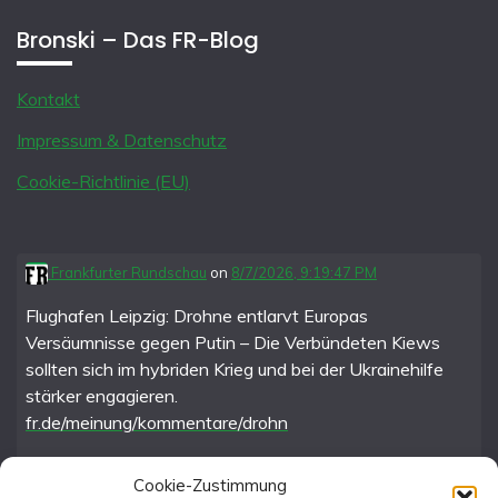
Bronski – Das FR-Blog
Kontakt
Impressum & Datenschutz
Cookie-Richtlinie (EU)
Frankfurter Rundschau
on
8/7/2026, 9:19:47 PM
Flughafen Leipzig: Drohne entlarvt Europas
Versäumnisse gegen Putin – Die Verbündeten Kiews
sollten sich im hybriden Krieg und bei der Ukrainehilfe
stärker engagieren.
fr.de/meinung/kommentare/drohn
Cookie-Zustimmung