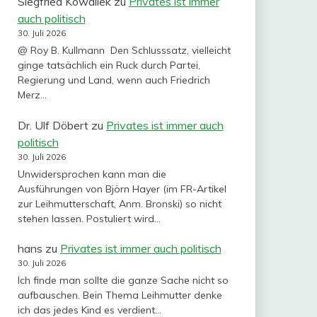
Siegfried Kowallek
zu
Privates ist immer
auch politisch
30. Juli 2026
@ Roy B. Kullmann Den Schlusssatz, vielleicht
ginge tatsächlich ein Ruck durch Partei,
Regierung und Land, wenn auch Friedrich
Merz…
Dr. Ulf Döbert
zu
Privates ist immer auch
politisch
30. Juli 2026
Unwidersprochen kann man die
Ausführungen von Björn Hayer (im FR-Artikel
zur Leihmutterschaft, Anm. Bronski) so nicht
stehen lassen. Postuliert wird…
hans
zu
Privates ist immer auch politisch
30. Juli 2026
Ich finde man sollte die ganze Sache nicht so
aufbauschen. Bein Thema Leihmutter denke
ich das jedes Kind es verdient…