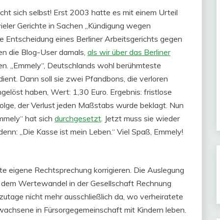
cht sich selbst! Erst 2003 hatte es mit einem Urteil
 vieler Gerichte in Sachen „Kündigung wegen
die Entscheidung eines Berliner Arbeitsgerichts gegen
n die Blog-User damals,
als wir über das Berliner
en.
„Emmely“, Deutschlands wohl berühmteste
dient. Dann soll sie zwei Pfandbons, die verloren
elöst haben, Wert: 1,30 Euro. Ergebnis: fristlose
olge, der Verlust jeden Maßstabs wurde beklagt. Nun
mmely“ hat sich
durchgesetzt
. Jetzt muss sie wieder
, denn: „Die Kasse ist mein Leben.“ Viel Spaß, Emmely!
chte eigene Rechtsprechung korrigieren. Die Auslegung
 dem Wertewandel in der Gesellschaft Rechnung
eutzutage nicht mehr ausschließlich da, wo verheiratete
Erwachsene in Fürsorgegemeinschaft mit Kindern leben.