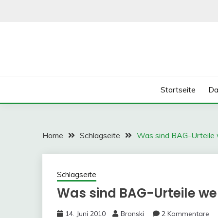
Skip
to
content
Startseite
Da
Home
Schlagseite
Was sind BAG-Urteile
Schlagseite
Was sind BAG-Urteile we
14. Juni 2010
Bronski
2 Kommentare