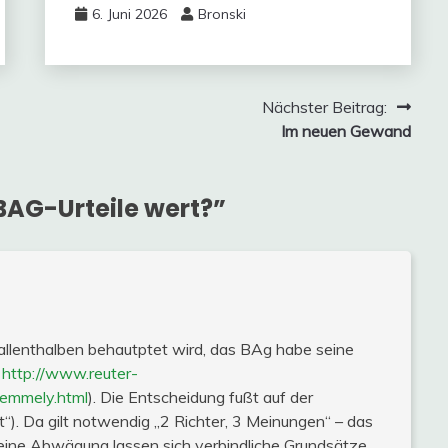
6. Juni 2026
Bronski
Nächster Beitrag:
Im neuen Gewand
BAG-Urteile wert?
”
ss allenthalben behautptet wird, das BAg habe seine
.
http://www.reuter-
i-emmely.html
). Die Entscheidung fußt auf der
). Da gilt notwendig „2 Richter, 3 Meinungen“ – das
r eine Abwägung lassen sich verbindliche Grundsätze