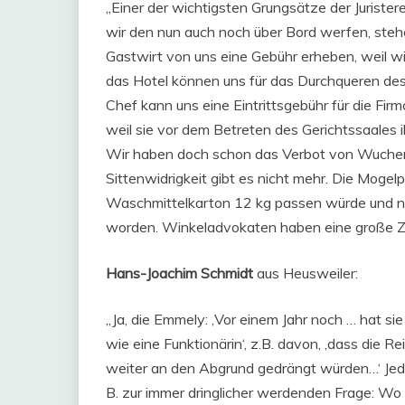
„Einer der wichtigsten Grungsätze der Juristere
wir den nun auch noch über Bord werfen, stehe
Gastwirt von uns eine Gebühr erheben, weil w
das Hotel können uns für das Durchqueren de
Chef kann uns eine Eintrittsgebühr für die Fir
weil sie vor dem Betreten des Gerichtssaales 
Wir haben doch schon das Verbot von Wucher b
Sittenwidrigkeit gibt es nicht mehr. Die Moge
Waschmittelkarton 12 kg passen würde und nur 
worden. Winkeladvokaten haben eine große Zu
Hans-Joachim Schmidt
aus Heusweiler:
„Ja, die Emmely: ‚Vor einem Jahr noch … hat s
wie eine Funktionärin‘, z.B. davon, ‚dass die
weiter an den Abgrund gedrängt würden…‘ Jede
B. zur immer dringlicher werdenden Frage: Wo 