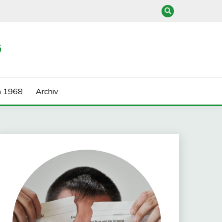
G
n 1968
Archiv