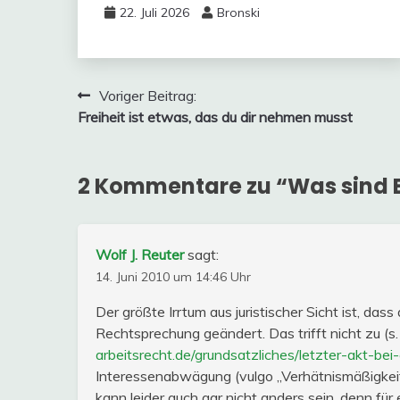
22. Juli 2026
Bronski
Beitragsnavigation
Voriger Beitrag:
Freiheit ist etwas, das du dir nehmen musst
2 Kommentare zu “
Was sind 
Wolf J. Reuter
sagt:
14. Juni 2010 um 14:46 Uhr
Der größte Irrtum aus juristischer Sicht ist, da
Rechtsprechung geändert. Das trifft nicht zu (s
arbeitsrecht.de/grundsatzliches/letzter-akt-be
Interessenabwägung (vulgo „Verhätnismäßigkeit“
kann leider auch gar nicht anders sein, denn fü