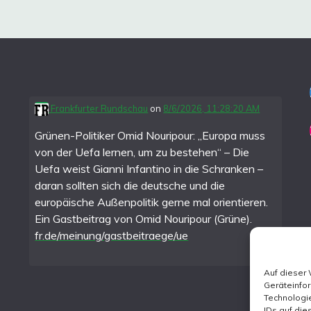
Frankfurter Rundschau
on
8/6/2026, 11:28:20 AM
Grünen-Politiker Omid Nouripour: „Europa muss
von der Uefa lernen, um zu bestehen“ – Die
Uefa weist Gianni Infantino in die Schranken –
daran sollten sich die deutsche und die
europäische Außenpolitik gerne mal orientieren.
Ein Gastbeitrag von Omid Nouripour (Grüne).
fr.de/meinung/gastbeitraege/ue
Auf dieser
Geräteinfo
Technologie
IDs auf die