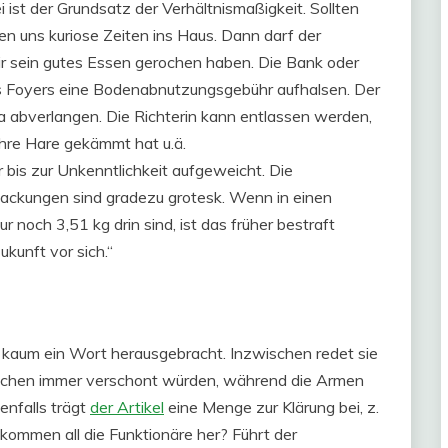
i ist der Grundsatz der Verhältnismaßigkeit. Sollten
n uns kuriose Zeiten ins Haus. Dann darf der
ir sein gutes Essen gerochen haben. Die Bank oder
s Foyers eine Bodenabnutzungsgebühr aufhalsen. Der
ma abverlangen. Die Richterin kann entlassen werden,
ihre Hare gekämmt hat u.ä.
is zur Unkenntlichkeit aufgeweicht. Die
lpackungen sind gradezu grotesk. Wenn in einen
noch 3,51 kg drin sind, ist das früher bestraft
kunft vor sich.“
ie kaum ein Wort herausgebracht. Inzwischen redet sie
 Reichen immer verschont würden, während die Armen
nfalls trägt
der Artikel
eine Menge zur Klärung bei, z.
kommen all die Funktionäre her? Führt der