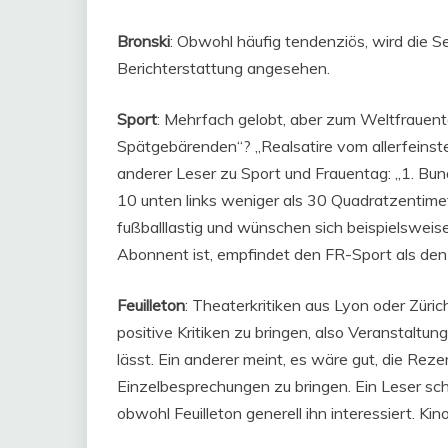
Bronski
: Obwohl häufig tendenziös, wird die Se
Berichterstattung angesehen.
Sport
: Mehrfach gelobt, aber zum Weltfrauen
Spätgebärenden“? „Realsatire vom allerfeinsten
anderer Leser zu Sport und Frauentag: „1. Bun
10 unten links weniger als 30 Quadratzentimet
fußballlastig und wünschen sich beispielsweis
Abonnent ist, empfindet den FR-Sport als den 
Feuilleton
: Theaterkritiken aus Lyon oder Zürich
positive Kritiken zu bringen, also Veranstaltun
lässt. Ein anderer meint, es wäre gut, die Re
Einzelbesprechungen zu bringen. Ein Leser schr
obwohl Feuilleton generell ihn interessiert. Kin