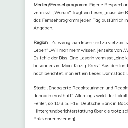
Medien/Fernsehprogramm
: Eigene Besprechun
vermisst. „Warum“, fragt ein Leser, „muss die
das Fernsehprogramm jeden Tag ausführlich in 
Angaben.
Region
: „Zu wenig zum leben und zu viel zum 
Leben“ „Will man mehr wissen, jenseits von ‚Was
Es fehle der Biss. Eine Leserin vermisst „ein
besonders im Main-Kinzig-Kreis.“ Aus den lä
noch berichtet, moniert ein Leser. Darmstadt: D
Stadt
: „Engagierte Redakteurinnen und Redakte
dennoch ernsthaft“. Allerdings wirkt der Lokal
Fehler, so 10.3. S. F18: Deutsche Bank in Boc
Hintergrundberichterstattung über die trotz s
Brückenrenovierung).