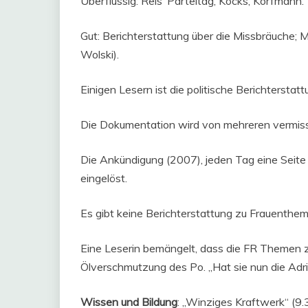
Überflüssig: Reis‘ Parteitag, Kocks, Korfmann.
Gut: Berichterstattung über die Missbräuche; M
Wolski).
Einigen Lesern ist die politische Berichtersta
Die Dokumentation wird von mehreren vermiss
Die Ankündigung (2007), jeden Tag eine Seite „
eingelöst.
Es gibt keine Berichterstattung zu Frauenthe
Eine Leserin bemängelt, dass die FR Themen zu s
Ölverschmutzung des Po. „Hat sie nun die Adri
Wissen und Bildung
: „Winziges Kraftwerk“ (9.3