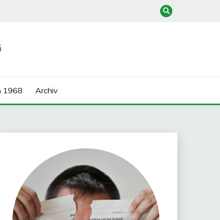
G
n 1968
Archiv