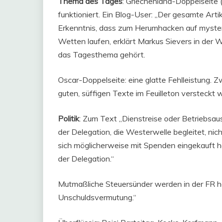
Thema des Tages
: Griechenland-Doppelseite 
funktioniert. Ein Blog-User: „Der gesamte Artik
Erkenntnis, dass zum Herumhacken auf mysteriö
Wetten laufen, erklärt Markus Sievers in der W
das Tagesthema gehört.
Oscar-Doppelseite: eine glatte Fehlleistung. Zw
guten, süffigen Texte im Feuilleton versteckt 
Politik
: Zum Text „Dienstreise oder Betriebsaus
der Delegation, die Westerwelle begleitet, nic
sich möglicherweise mit Spenden eingekauft 
der Delegation.“
Mutmaßliche Steuersünder werden in der FR häu
Unschuldsvermutung.“