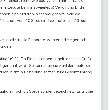
(2.3.) erklärt nicht, wie das Wetten mit den CDS
el erzeugte bei mir zweierlei: a) Verwirrung b) die
sen ‚Spekulanten‘ nicht viel gehört.“ Wie die
irtschaft vom 10.3.; so ein Text hätte am 2.3. auf
ei intellektuelle Elaborate, während die eigentlich
wurden.
flug“ (9.3.): Ein Blog-User bemängelt, dass die Größe
ht genannt wird. „So kann man die Zahl der Leute, die
haben, nicht in Beziehung setzen zum Gesamtumfang
fig einfach als Steuersünder bezeichnet. „Es gilt die