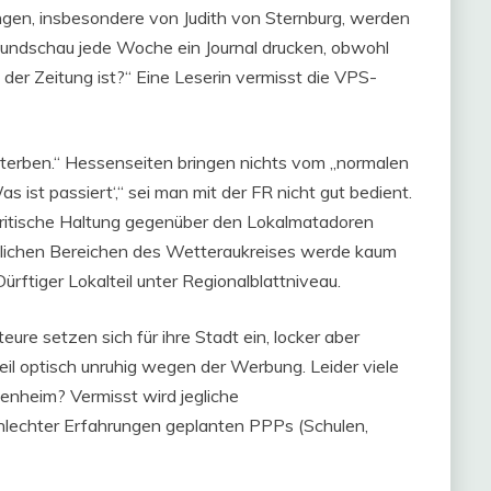
gen, insbesondere von Judith von Sternburg, werden
 Rundschau jede Woche ein Journal drucken, obwohl
der Zeitung ist?“ Eine Leserin vermisst die VPS-
sterben.“ Hessenseiten bringen nichts vom „normalen
 ist passiert‘,“ sei man mit der FR nicht gut bedient.
e kritische Haltung gegenüber den Lokalmatadoren
ndlichen Bereichen des Wetteraukreises werde kaum
ürftiger Lokalteil unter Regionalblattniveau.
ure setzen sich für ihre Stadt ein, locker aber
teil optisch unruhig wegen der Werbung. Leider viele
kenheim? Vermisst wird jegliche
chlechter Erfahrungen geplanten PPPs (Schulen,