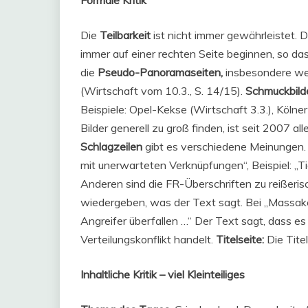
Formale Kritik
Die
Teilbarkeit
ist nicht immer gewährleistet. Di
immer auf einer rechten Seite beginnen, so dass
die
Pseudo-Panoramaseiten,
insbesondere wen
(Wirtschaft vom 10.3., S. 14/15).
Schmuckbild
Beispiele: Opel-Kekse (Wirtschaft 3.3.), Kölner
Bilder generell zu groß finden, ist seit 2007 al
Schlagzeilen
gibt es verschiedene Meinungen. M
mit unerwarteten Verknüpfungen“, Beispiel: „T
Anderen sind die FR-Überschriften zu reißerisc
wiedergeben, was der Text sagt. Bei „Massaker i
Angreifer überfallen …“ Der Text sagt, dass es
Verteilungskonflikt handelt.
Titelseite:
Die Tite
Inhaltliche Kritik – viel Kleinteiliges