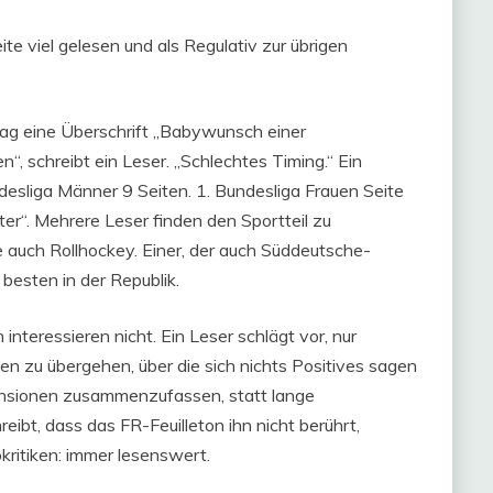
ite viel gelesen und als Regulativ zur übrigen
tag eine Überschrift „Babywunsch einer
“, schreibt ein Leser. „Schlechtes Timing.“ Ein
desliga Männer 9 Seiten. 1. Bundesliga Frauen Seite
er“. Mehrere Leser finden den Sportteil zu
e auch Rollhockey. Einer, der auch Süddeutsche-
besten in der Republik.
 interessieren nicht. Ein Leser schlägt vor, nur
gen zu übergehen, über die sich nichts Positives sagen
zensionen zusammenzufassen, statt lange
eibt, dass das FR-Feuilleton ihn nicht berührt,
okritiken: immer lesenswert.