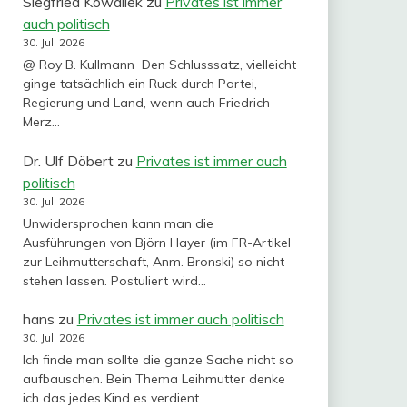
Siegfried Kowallek
zu
Privates ist immer
auch politisch
30. Juli 2026
@ Roy B. Kullmann Den Schlusssatz, vielleicht
ginge tatsächlich ein Ruck durch Partei,
Regierung und Land, wenn auch Friedrich
Merz…
Dr. Ulf Döbert
zu
Privates ist immer auch
politisch
30. Juli 2026
Unwidersprochen kann man die
Ausführungen von Björn Hayer (im FR-Artikel
zur Leihmutterschaft, Anm. Bronski) so nicht
stehen lassen. Postuliert wird…
hans
zu
Privates ist immer auch politisch
30. Juli 2026
Ich finde man sollte die ganze Sache nicht so
aufbauschen. Bein Thema Leihmutter denke
ich das jedes Kind es verdient…