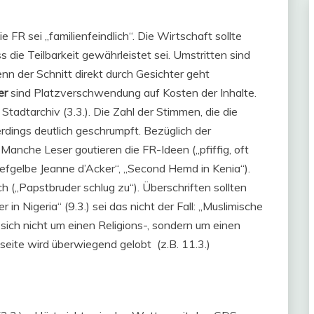
e FR sei „familienfeindlich“. Die Wirtschaft sollte
 die Teilbarkeit gewährleistet sei. Umstritten sind
n der Schnitt direkt durch Gesichter geht
er
sind Platzverschwendung auf Kosten der Inhalte.
 Stadtarchiv (3.3.). Die Zahl der Stimmen, die die
lerdings deutlich geschrumpft. Bezüglich der
anche Leser goutieren die FR-Ideen („pfiffig, oft
iefgelbe Jeanne d’Acker“, „Second Hemd in Kenia“).
h („Papstbruder schlug zu“). Überschriften sollten
n Nigeria“ (9.3.) sei das nicht der Fall: „Muslimische
 sich nicht um einen Religions-, sondern um einen
lseite wird überwiegend gelobt (z.B. 11.3.)