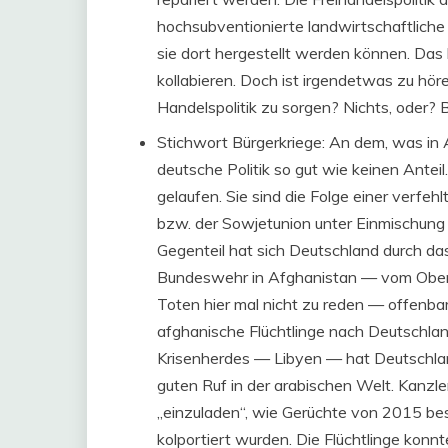
hochsubventionierte landwirtschaftliche Pr
sie dort hergestellt werden können. Das 
kollabieren. Doch ist irgendetwas zu hör
Handelspolitik zu sorgen? Nichts, oder? B
Stichwort Bürgerkriege: An dem, was in 
deutsche Politik so gut wie keinen Anteil
gelaufen. Sie sind die Folge einer verfe
bzw. der Sowjetunion unter Einmischung 
Gegenteil hat sich Deutschland durch da
Bundeswehr in Afghanistan — vom Oberst
Toten hier mal nicht zu reden — offenbar
afghanische Flüchtlinge nach Deutschlan
Krisenherdes — Libyen — hat Deutschland
guten Ruf in der arabischen Welt. Kanzler
„einzuladen“, wie Gerüchte von 2015 be
kolportiert wurden. Die Flüchtlinge konnt