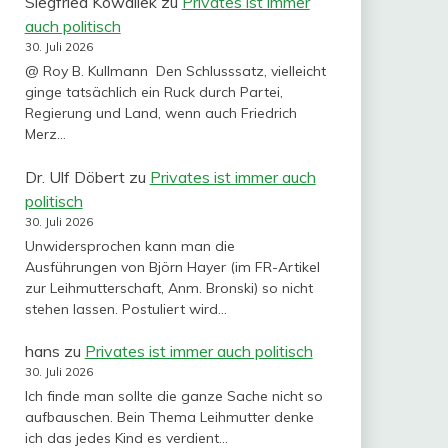
Siegfried Kowallek
zu
Privates ist immer
auch politisch
30. Juli 2026
@ Roy B. Kullmann Den Schlusssatz, vielleicht
ginge tatsächlich ein Ruck durch Partei,
Regierung und Land, wenn auch Friedrich
Merz…
Dr. Ulf Döbert
zu
Privates ist immer auch
politisch
30. Juli 2026
Unwidersprochen kann man die
Ausführungen von Björn Hayer (im FR-Artikel
zur Leihmutterschaft, Anm. Bronski) so nicht
stehen lassen. Postuliert wird…
hans
zu
Privates ist immer auch politisch
30. Juli 2026
Ich finde man sollte die ganze Sache nicht so
aufbauschen. Bein Thema Leihmutter denke
ich das jedes Kind es verdient…