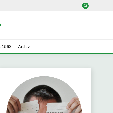
G
n 1968
Archiv