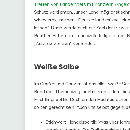
Treffen von Länderchefs mit Kanzlerin Angel
Schutz verdienten, „unser Land möglichst schn
wir es ernst meinen“. Deutschland müsse „eine 
lassen“. Dann werde auch die Zahl der freiwil
Bouffier. Er betonte, man wolle lediglich „das
„Ausreisezentren“ verhandelt.
Weiße Salbe
Im Großen und Ganzen ist das alles weiße Salbe
Rand das Thema wegzunehmen, mit dem die Af
Flüchtlingspolitik. Doch an den Fluchtursachen 
sollten gerecht sein. Auch uns selbst gegenü
Stichwort Handelspolitik: Was über Jahr
repariert werden. Die Freihandelspolitik de