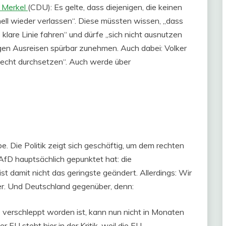
a Merkel
(CDU): Es gelte, dass diejenigen, die keinen
ell wieder verlassen“. Diese müssten wissen, „dass
klare Linie fahren“ und dürfe „sich nicht ausnutzen
ligen Ausreisen spürbar zunehmen. Auch dabei: Volker
 Recht durchsetzen“. Auch werde über
. Die Politik zeigt sich geschäftig, um dem rechten
D hauptsächlich gepunktet hat: die
ist damit nicht das geringste geändert. Allerdings: Wir
ber. Und Deutschland gegenüber, denn:
e verschleppt worden ist, kann nun nicht in Monaten
r EU steht hier in der Kritik, weil die EU