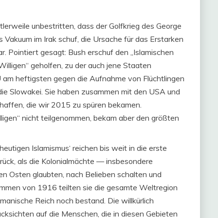
tlerweile unbestritten, dass der Golfkrieg des George
s Vakuum im Irak schuf, die Ursache für das Erstarken
ar. Pointiert gesagt: Bush erschuf den „Islamischen
 Willigen“ geholfen, zu der auch jene Staaten
EU am heftigsten gegen die Aufnahme von Flüchtlingen
 die Slowakei. Sie haben zusammen mit den USA und
chaffen, die wir 2015 zu spüren bekamen.
illigen“ nicht teilgenommen, bekam aber den größten
eutigen Islamismus‘ reichen bis weit in die erste
rück, als die Kolonialmächte — insbesondere
en Osten glaubten, nach Belieben schalten und
mmen von 1916 teilten sie die gesamte Weltregion
manische Reich noch bestand. Die willkürlich
ksichten auf die Menschen, die in diesen Gebieten