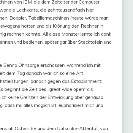
hinen von IBM, die dem Zeitalter der Computer
war die Lochkarte, die zehntausendfach hier
inen, Doppler, Tabelliermaschinen (heute würde man
assewagens hatten und als Krönung den Rechner in
g rechnen konnte. All diese Monster lernte ich dank
kennen und bedienen, später gar über Stecktafeln und
de Benno Ohnsorge erschossen, während ich mit
eit dem Tag danach war ich so eine Art
chstleistungen, danach gegen das Establishment:
 beginnt die Zeit des „great wide open“ als
r mich keine Grenzen der Entwicklung aber genauso
g, dass mir alles möglich ist, euphorisiert mich und
estens ab Ostern 68 und dem Dutschke-Attentat, von