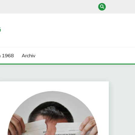
G
n 1968
Archiv