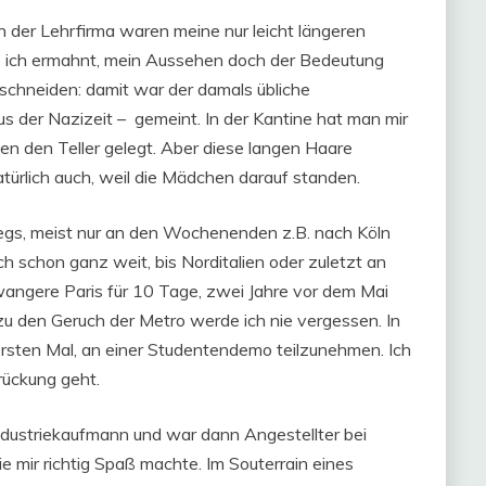
n der Lehrfirma waren meine nur leicht längeren
 ich ermahnt, mein Aussehen doch der Bedeutung
schneiden: damit war der damals übliche
us der Nazizeit – gemeint. In der Kantine hat man mir
en den Teller gelegt. Aber diese langen Haare
atürlich auch, weil die Mädchen darauf standen.
wegs, meist nur an den Wochenenden z.B. nach Köln
 schon ganz weit, bis Norditalien oder zuletzt an
hwangere Paris für 10 Tage, zwei Jahre vor dem Mai
zu den Geruch der Metro werde ich nie vergessen. In
ersten Mal, an einer Studentendemo teilzunehmen. Ich
rückung geht.
ndustriekaufmann und war dann Angestellter bei
ie mir richtig Spaß machte. Im Souterrain eines