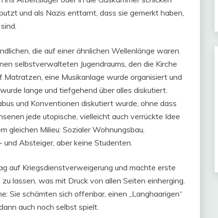
putzt und als Nazis enttarnt, dass sie gemerkt haben,
 sind.
endlichen, die auf einer ähnlichen Wellenlänge waren.
einen selbstverwalteten Jugendraums, den die Kirche
uf Matratzen, eine Musikanlage wurde organisiert und
wurde lange und tiefgehend über alles diskutiert.
Tabus und Konventionen diskutiert wurde, ohne dass
senen jede utopische, vielleicht auch verrückte Idee
em gleichen Milieu: Sozialer Wohnungsbau,
 und Absteiger, aber keine Studenten.
rag auf Kriegsdienstverweigerung und machte erste
u lassen, was mit Druck von allen Seiten einherging.
e: Sie schämten sich offenbar, einen „Langhaarigen“
dann auch noch selbst spielt.