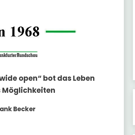
t wide open“ bot das Leben
 Möglichkeiten
rank Becker