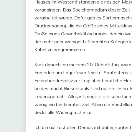
Hauses im Westend standen die riesigen Masc
vorangingen. Das Speichermedium dieser Zeit 
verarbeitet wurde. Dafür gab es Sortiermasch
Drucker sagen), die die Größe eines Mittelkl
Größe eines Gewerbekühlschranks, der ein weni
der mehr oder weniger hilfsbereiten Kollegen 
Kabel zu programmieren.
Kurz danach, an meinem 20. Geburtstag, wur
Freunden am Lagerfeuer feierte. Spätestens s
Feierabendrevoluzzer: tagsüber berufliche Hö
beides macht Riesenspaß. Und nachts lesen. Es
Lebensgefühl – Alles ist möglich, ich sehe fü
wenig ein bestimmtes Ziel. Allein die Vorstellun
deckt alle Widersprüche zu.
Ich bin auf fast allen Demos mit dabei, spät