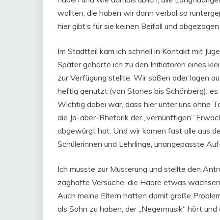
wollten, die haben wir dann verbal so runterge
hier gibt’s für sie keinen Beifall und abgezogen
Im Stadtteil kam ich schnell in Kontakt mit Jug
Später gehörte ich zu den Initiatoren eines kl
zur Verfügung stellte. Wir saßen oder lagen a
heftig genutzt (von Stones bis Schönberg), es 
Wichtig dabei war, dass hier unter uns ohne 
die Ja-aber-Rhetorik der „vernünftigen“ Erwach
abgewürgt hat. Und wir kamen fast alle aus d
Schülerinnen und Lehrlinge, unangepasste Auf-
Ich musste zur Musterung und stellte den Ant
zaghafte Versuche, die Haare etwas wachsen z
Auch meine Eltern hatten damit große Problem
als Sohn zu haben, der „Negermusik“ hört und 