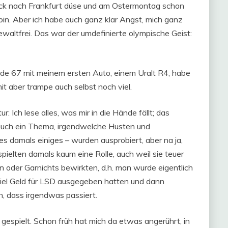
ück nach Frankfurt düse und am Ostermontag schon
bin. Aber ich habe auch ganz klar Angst, mich ganz
gewaltfrei. Das war der umdefinierte olympische Geist:
nde 67 mit meinem ersten Auto, einem Uralt R4, habe
t aber trampe auch selbst noch viel.
: Ich lese alles, was mir in die Hände fällt; das
auch ein Thema, irgendwelche Husten und
s damals einiges – wurden ausprobiert, aber na ja,
spielten damals kaum eine Rolle, auch weil sie teuer
 oder Garnichts bewirkten, d.h. man wurde eigentlich
viel Geld für LSD ausgegeben hatten und dann
, dass irgendwas passiert.
 gespielt. Schon früh hat mich da etwas angerührt, in