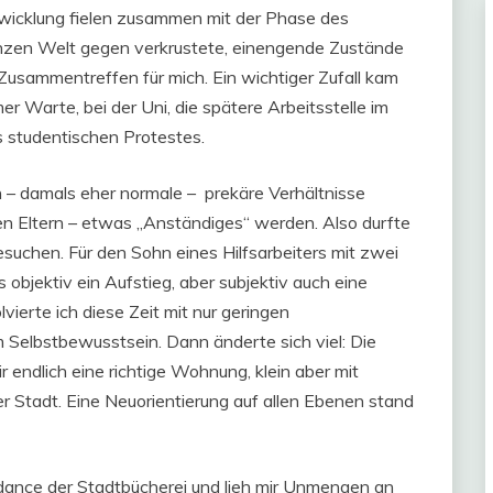
twicklung fielen zusammen mit der Phase des
anzen Welt gegen verkrustete, einengende Zustände
s Zusammentreffen für mich. Ein wichtiger Zufall kam
r Warte, bei der Uni, die spätere Arbeitsstelle im
 studentischen Protestes.
in – damals eher normale – prekäre Verhältnisse
ten Eltern – etwas „Anständiges“ werden. Also durfte
 besuchen. Für den Sohn eines Hilfsarbeiters mit zwei
objektiv ein Aufstieg, aber subjektiv auch eine
vierte ich diese Zeit mit nur geringen
 Selbstbewusstsein. Dann änderte sich viel: Die
endlich eine richtige Wohnung, klein aber mit
 Stadt. Eine Neuorientierung auf allen Ebenen stand
dance der Stadtbücherei und lieh mir Unmengen an