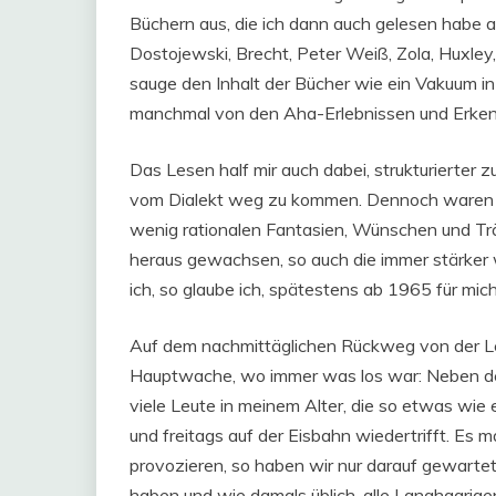
Büchern aus, die ich dann auch gelesen habe a
Dostojewski, Brecht, Peter Weiß, Zola, Huxley,
sauge den Inhalt der Bücher wie ein Vakuum in 
manchmal von den Aha-Erlebnissen und Erken
Das Lesen half mir auch dabei, strukturierter
vom Dialekt weg zu kommen. Dennoch waren d
wenig rationalen Fantasien, Wünschen und Trä
heraus gewachsen, so auch die immer stärker 
ich, so glaube ich, spätestens ab 1965 für mich
Auf dem nachmittäglichen Rückweg von der Leh
Hauptwache, wo immer was los war: Neben de
viele Leute in meinem Alter, die so etwas wie 
und freitags auf der Eisbahn wiedertrifft. Es 
provozieren, so haben wir nur darauf gewarte
haben und wie damals üblich, alle Langhaarige