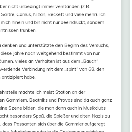
ber nicht unbedingt immer verstanden (z.B.
 Sartre, Camus, Nizan, Beckett und viele mehr). Ich
mich hinein und bin nicht nur beeindruckt, sondern
ntnissen trunken.
 zu denken und unterstützte den Beginn des Versuchs,
iese Jahre noch weitgehend bestimmt von nur
umen, vieles an Verhalten ist aus dem „Bauch“
werdende Verbindung mit dem „spirit“ von 68, den
 antizipiert habe.
rstelle machte ich meist Station an der
n Gammlern, Beatniks und Provos sind da auch ganz
eine Szene bilden, die man dann auch in Musikclubs
macht besonders Spaß, die Spießer und alten Nazis zu
t, dass Passanten sich über die Gammler aufgeregt
n ins Arbeitslager oder in die Gaskammer schicken