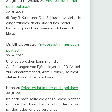
Siegfried Kowallek
zu
Privates ist immer
auch politisch
30. Juli 2026
@ Roy B. Kullmann Den Schlusssatz, vielleicht
ginge tatsächlich ein Ruck durch Partei,
Regierung und Land, wenn auch Friedrich
Merz…
Dr. Ulf Döbert
zu
Privates ist immer auch
politisch
30. Juli 2026
Unwidersprochen kann man die
Ausführungen von Björn Hayer (im FR-Artikel
zur Leihmutterschaft, Anm. Bronski) so nicht
stehen lassen. Postuliert wird…
hans
zu
Privates ist immer auch politisch
30. Juli 2026
Ich finde man sollte die ganze Sache nicht so
aufbauschen. Bein Thema Leihmutter denke
ich das jedes Kind es verdient…