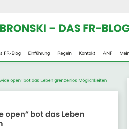
BRONSKI – DAS FR-BLO
s FR-Blog
Einführung
Regeln
Kontakt
ANF
Mei
t wide open“ bot das Leben grenzenlos Möglichkeiten
ide open“ bot das Leben
n