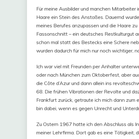
Für meine Ausbilder und manchen Mitarbeiter i
Haare ein Stein des Anstoßes. Dauernd wurde
meines Berufes anzupassen und die Haare zu 
Fassonschnitt – ein deutsches Restkulturgut a
schon mal statt des Bestecks eine Schere neb
wurden dadurch für mich nur noch wichtiger, n
Ich war viel mit Freunden per Anhalter unter
oder nach München zum Oktoberfest, aber auch
die Côte d’Azur und dann allein ins revoltesc
68. Die frühen Vibrationen der Revolte und da
Frankfurt zurück, getraute ich mich dann zum 
bin dabei, wenn es gegen Unrecht und Unterd
Zu Ostern 1967 hatte ich den Abschluss als I
meiner Lehrfirma. Dort gab es eine Tätigkeit, d