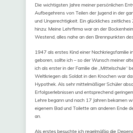
Die wichtigsten Jahre meiner persönlichen En
Aufbegehrens von Teilen der Jugend in der g
und Ungerechtigkeit. Ein glückliches zeitliche
hinzu: Meine Lehrfirma war an der Bockenheime
Westend, alles nahe an den Brennpunkten des
1947 als erstes Kind einer Nachkriegsfamilie 
geboren, sollte ich – so der Wunsch meiner al
ich als erster in der Familie die „Mittelschule“
Weltkriegen als Soldat in den Knochen war das 
Hypothek. Als sehr mittelmäßiger Schüler absol
Erfolgserlebnissen und entsprechend geringem
Lehre begann und nach 17 Jahren bekamen wir 
eigenem Bad und Toilette am anderen Ende der
an.
Als erstes besuchte ich regelmäßig die Depen