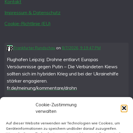
Kontakt
Impressum & Datenschutz
Cookie-Richtlinie (EU)
Frankfurter Rundschau
on
8/7/2026, 9:19:47 PM
Flughafen Leipzig: Drohne entlarvt Europas
Versäumnisse gegen Putin – Die Verbündeten Kiews
sollten sich im hybriden Krieg und bei der Ukrainehilfe
stärker engagieren.
fr.de/meinung/kommentare/drohn
Cookie-Zustimmung
verwalten
FR im Fediverse
Auf dieser Website verwenden wir Technologien wie Cookies, um
Geräteinformationen zu speichern und/oder darauf zuzugreifen.
Instagram