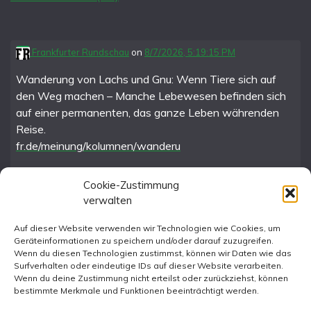
Frankfurter Rundschau
on
8/7/2026, 5:19:15 PM
Wanderung von Lachs und Gnu: Wenn Tiere sich auf
den Weg machen – Manche Lebewesen befinden sich
auf einer permanenten, das ganze Leben währenden
Reise.
fr.de/meinung/kolumnen/wanderu
Cookie-Zustimmung
verwalten
FR im Fediverse
Auf dieser Website verwenden wir Technologien wie Cookies, um
Geräteinformationen zu speichern und/oder darauf zuzugreifen.
Instagram
Wenn du diesen Technologien zustimmst, können wir Daten wie das
Surfverhalten oder eindeutige IDs auf dieser Website verarbeiten.
Wenn du deine Zustimmung nicht erteilst oder zurückziehst, können
bestimmte Merkmale und Funktionen beeinträchtigt werden.