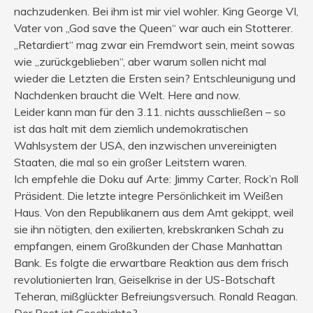
nachzudenken. Bei ihm ist mir viel wohler. King George VI,
Vater von „God save the Queen“ war auch ein Stotterer.
„Retardiert“ mag zwar ein Fremdwort sein, meint sowas
wie „zurückgeblieben“, aber warum sollen nicht mal
wieder die Letzten die Ersten sein? Entschleunigung und
Nachdenken braucht die Welt. Here and now.
Leider kann man für den 3.11. nichts ausschließen – so
ist das halt mit dem ziemlich undemokratischen
Wahlsystem der USA, den inzwischen unvereinigten
Staaten, die mal so ein großer Leitstern waren.
Ich empfehle die Doku auf Arte: Jimmy Carter, Rock’n Roll
Präsident. Die letzte integre Persönlichkeit im Weißen
Haus. Von den Republikanern aus dem Amt gekippt, weil
sie ihn nötigten, den exilierten, krebskranken Schah zu
empfangen, einem Großkunden der Chase Manhattan
Bank. Es folgte die erwartbare Reaktion aus dem frisch
revolutionierten Iran, Geiselkrise in der US-Botschaft
Teheran, mißglückter Befreiungsversuch. Ronald Reagan.
Der Rest ist Geschichte?