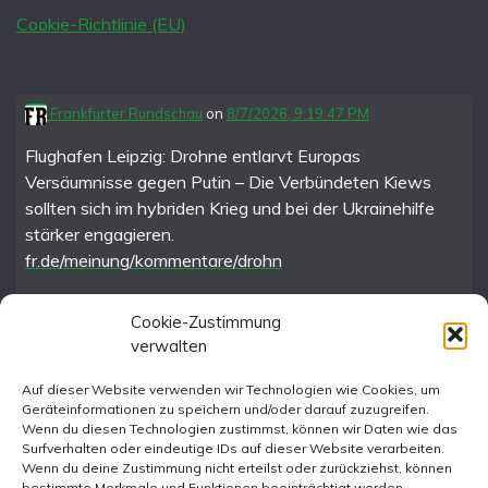
Cookie-Richtlinie (EU)
Frankfurter Rundschau
on
8/7/2026, 9:19:47 PM
Flughafen Leipzig: Drohne entlarvt Europas
Versäumnisse gegen Putin – Die Verbündeten Kiews
sollten sich im hybriden Krieg und bei der Ukrainehilfe
stärker engagieren.
fr.de/meinung/kommentare/drohn
Cookie-Zustimmung
verwalten
FR im Fediverse
Auf dieser Website verwenden wir Technologien wie Cookies, um
Geräteinformationen zu speichern und/oder darauf zuzugreifen.
Instagram
Wenn du diesen Technologien zustimmst, können wir Daten wie das
Surfverhalten oder eindeutige IDs auf dieser Website verarbeiten.
Wenn du deine Zustimmung nicht erteilst oder zurückziehst, können
bestimmte Merkmale und Funktionen beeinträchtigt werden.