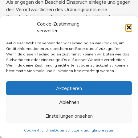
Als er gegen den Bescheid Einspruch einlegte und gegen
den Verantwortlichen des Ordnungsamts eine
Dienstaufsichtsbeschwerde wegen Untätigkeit
einreichte, wies der Bürgermeister letztere zurück und
Cookie-Zustimmung
verwalten
stellte trotz eindeutig dokumentierter ursprünglicher
Sachlage in Zweifel, ob es sich tatsächlich um
Auf dieser Website verwenden wir Technologien wie Cookies, um
verfassungsfeindliche Symbole gehandelt habe.
Geräteinformationen zu speichern und/oder darauf zuzugreifen.
Anscheinend haben Hakenkreuze in der von der CDU
Wenn du diesen Technologien zustimmst, können wir Daten wie das
Surfverhalten oder eindeutige IDs auf dieser Website verarbeiten.
regierten katholischen Bischofsstadt auch noch eine
Wenn du deine Zustimmung nicht erteilst oder zurückziehst, können
andere Bedeutung.
bestimmte Merkmale und Funktionen beeinträchtigt werden.
Das Amtsgericht Limburg verurteilte den Lehrer im
Akzeptieren
Dezember 2014 zur Zahlung der (allerdings vorher von
3.278 Euro auf 991 Euro verminderten) Kostenrechnung
Ablehnen
(die FR berichtete darüber). Gegen dieses Urteil legte der
Lehrer Berufung beim Landgericht Limburg ein.
Einstellungen ansehen
Obwohl das Verfahren noch nicht abgeschlossen ist,
veröffentlichte die Stadtverwaltung einen Brief des
Cookie-Richtlinie
Datenschutzerklärung
Impressum
Beklagten an das Ordnungsamt mit dessen