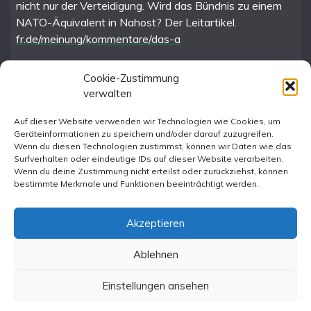
nicht nur der Verteidigung. Wird das Bündnis zu einem
NATO-Äquivalent in Nahost? Der Leitartikel.
fr.de/meinung/kommentare/das-a
Cookie-Zustimmung
verwalten
FR im Fediverse
Auf dieser Website verwenden wir Technologien wie Cookies, um
Geräteinformationen zu speichern und/oder darauf zuzugreifen.
Instagram
Wenn du diesen Technologien zustimmst, können wir Daten wie das
Surfverhalten oder eindeutige IDs auf dieser Website verarbeiten.
Wenn du deine Zustimmung nicht erteilst oder zurückziehst, können
bestimmte Merkmale und Funktionen beeinträchtigt werden.
Akzeptieren
Ablehnen
All Rights Reserved 2023.
Proudly powered by WordPress
|
Theme: Fairy by
Einstellungen ansehen
Candid Themes
.