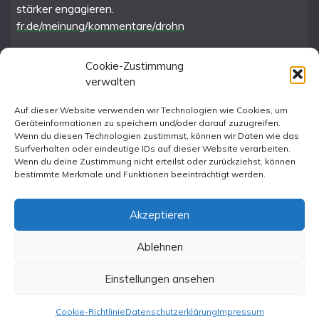
stärker engagieren.
fr.de/meinung/kommentare/drohn
Cookie-Zustimmung
verwalten
FR im Fediverse
Auf dieser Website verwenden wir Technologien wie Cookies, um
Geräteinformationen zu speichern und/oder darauf zuzugreifen.
Instagram
Wenn du diesen Technologien zustimmst, können wir Daten wie das
Surfverhalten oder eindeutige IDs auf dieser Website verarbeiten.
Wenn du deine Zustimmung nicht erteilst oder zurückziehst, können
bestimmte Merkmale und Funktionen beeinträchtigt werden.
Akzeptieren
Ablehnen
All Rights Reserved 2023.
Proudly powered by WordPress
|
Theme: Fairy by
Einstellungen ansehen
Candid Themes
.
Cookie-Richtlinie
Datenschutzerklärung
Impressum