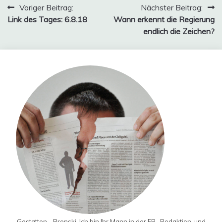
Beitragsnavigation
Voriger Beitrag:
Nächster Beitrag:
Link des Tages: 6.8.18
Wann erkennt die Regierung
endlich die Zeichen?
Gestatten - Bronski. Ich bin Ihr Mann in der FR- Redaktion, und