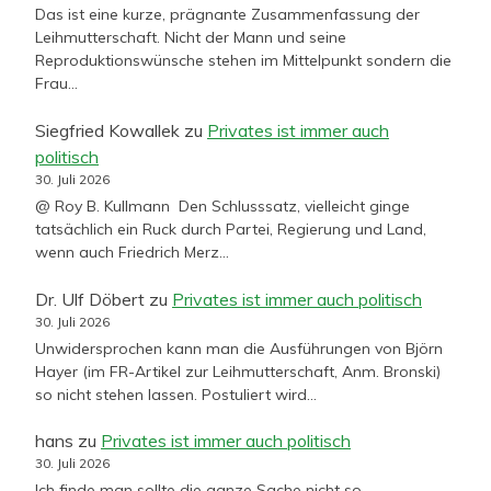
Das ist eine kurze, prägnante Zusammenfassung der
Leihmutterschaft. Nicht der Mann und seine
Reproduktionswünsche stehen im Mittelpunkt sondern die
Frau…
Siegfried Kowallek
zu
Privates ist immer auch
politisch
30. Juli 2026
@ Roy B. Kullmann Den Schlusssatz, vielleicht ginge
tatsächlich ein Ruck durch Partei, Regierung und Land,
wenn auch Friedrich Merz…
Dr. Ulf Döbert
zu
Privates ist immer auch politisch
30. Juli 2026
Unwidersprochen kann man die Ausführungen von Björn
Hayer (im FR-Artikel zur Leihmutterschaft, Anm. Bronski)
so nicht stehen lassen. Postuliert wird…
hans
zu
Privates ist immer auch politisch
30. Juli 2026
Ich finde man sollte die ganze Sache nicht so