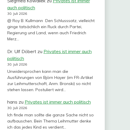
Siegfried Kowallek
zu
Privates ist immer
auch politisch
30. Juli 2026
@ Roy B. Kullmann Den Schlusssatz, vielleicht
ginge tatsächlich ein Ruck durch Partei,
Regierung und Land, wenn auch Friedrich
Merz…
Dr. Ulf Döbert
zu
Privates ist immer auch
politisch
30. Juli 2026
Unwidersprochen kann man die
Ausführungen von Björn Hayer (im FR-Artikel
zur Leihmutterschaft, Anm. Bronski) so nicht
stehen lassen. Postuliert wird…
hans
zu
Privates ist immer auch politisch
30. Juli 2026
Ich finde man sollte die ganze Sache nicht so
aufbauschen. Bein Thema Leihmutter denke
ich das jedes Kind es verdient…