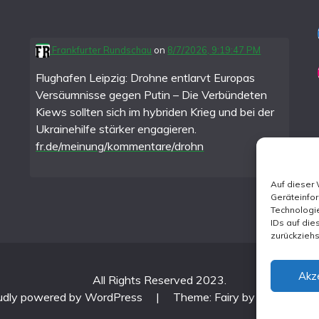
Frankfurter Rundschau
on
8/7/2026, 9:19:47 PM
Flughafen Leipzig: Drohne entlarvt Europas
Versäumnisse gegen Putin – Die Verbündeten
Kiews sollten sich im hybriden Krieg und bei der
Ukrainehilfe stärker engagieren.
fr.de/meinung/kommentare/drohn
Auf dieser
Geräteinfo
Technologie
IDs auf die
zurückzieh
Akz
All Rights Reserved 2023.
udly powered by WordPress
|
Theme: Fairy by
Candid Th