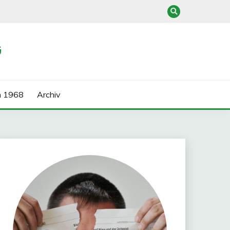
G
n 1968
Archiv