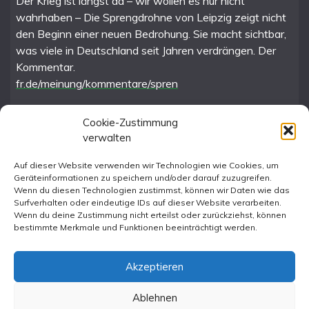
Der Krieg ist längst da – wir wollen es nur nicht
wahrhaben – Die Sprengdrohne von Leipzig zeigt nicht
den Beginn einer neuen Bedrohung. Sie macht sichtbar,
was viele in Deutschland seit Jahren verdrängen. Der
Kommentar.
fr.de/meinung/kommentare/spren
Cookie-Zustimmung
verwalten
FR im Fediverse
Auf dieser Website verwenden wir Technologien wie Cookies, um
Geräteinformationen zu speichern und/oder darauf zuzugreifen.
Instagram
Wenn du diesen Technologien zustimmst, können wir Daten wie das
Surfverhalten oder eindeutige IDs auf dieser Website verarbeiten.
Wenn du deine Zustimmung nicht erteilst oder zurückziehst, können
bestimmte Merkmale und Funktionen beeinträchtigt werden.
Akzeptieren
Ablehnen