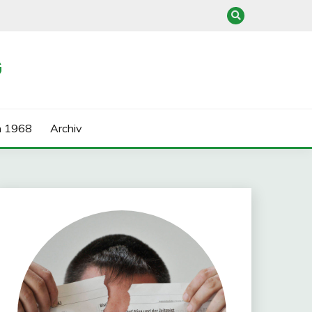
G
n 1968
Archiv