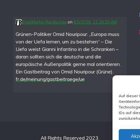
Frankfurter Rundschau
on
8/6/2026, 11:28:20 AM
Grünen-Politiker Omid Nouripour: „Europa muss
von der Uefa lernen, um zu bestehen“ – Die
Uefa weist Gianni Infantino in die Schranken –
daran sollten sich die deutsche und die
europäische Außenpolitik gerne mal orientieren.
Ein Gastbeitrag von Omid Nouripour (Grüne).
fr.de/meinung/gastbeitraege/ue
Auf dieser
Geräteinfo
Technologie
IDs auf die
zurückzieh
Akz
All Rights Reserved 2023.