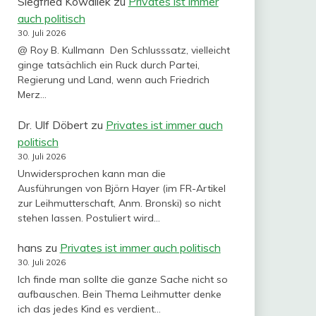
Siegfried Kowallek
zu
Privates ist immer
auch politisch
30. Juli 2026
@ Roy B. Kullmann Den Schlusssatz, vielleicht
ginge tatsächlich ein Ruck durch Partei,
Regierung und Land, wenn auch Friedrich
Merz…
Dr. Ulf Döbert
zu
Privates ist immer auch
politisch
30. Juli 2026
Unwidersprochen kann man die
Ausführungen von Björn Hayer (im FR-Artikel
zur Leihmutterschaft, Anm. Bronski) so nicht
stehen lassen. Postuliert wird…
hans
zu
Privates ist immer auch politisch
30. Juli 2026
Ich finde man sollte die ganze Sache nicht so
aufbauschen. Bein Thema Leihmutter denke
ich das jedes Kind es verdient…