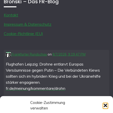
Bronski – Das FR-Blog
Kontakt
Impressum & Datenschutz
Cookie-Richtlinie (EU)
Frankfurter Rundschau
on
8/7/2026, 9:19:47 PM
Flughafen Leipzig: Drohne entlarvt Europas
Versäumnisse gegen Putin – Die Verbündeten Kiews
sollten sich im hybriden Krieg und bei der Ukrainehilfe
stärker engagieren.
fr.de/meinung/kommentare/drohn
Cookie-Zustimmung
verwalten
FR im Fediverse