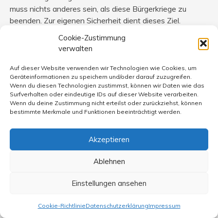
muss nichts anderes sein, als diese Bürgerkriege zu
beenden. Zur eigenen Sicherheit dient dieses Ziel.
Frankreich erwies sich unter Francoise Hollande als
Cookie-Zustimmung
treuer Verbündeter der USA im Kampf gegen den Terror.
verwalten
Frankreich hat damit den Preis gezahlt für die Militär
Interventionen im Irak und in Mali, bezahlt mit einer
Auf dieser Website verwenden wir Technologien wie Cookies, um
Geräteinformationen zu speichern und/oder darauf zuzugreifen.
Gräueltat an Frankreichs Werten. Die USA wurden vom
Wenn du diesen Technologien zustimmst, können wir Daten wie das
islamistischen Terror an der Wall Street getroffen,
Surfverhalten oder eindeutige IDs auf dieser Website verarbeiten.
Frankreich an seinem Comic Herz.
Wenn du deine Zustimmung nicht erteilst oder zurückziehst, können
bestimmte Merkmale und Funktionen beeinträchtigt werden.
Akzeptieren
DH
sagt:
Ablehnen
8. Januar 2015 um 21:10 Uhr
Einstellungen ansehen
„Laßt uns reden . Jetzt erst recht.“
Cookie-Richtlinie
Datenschutzerklärung
Impressum
Das ist das wohl beste Instrument als Antwort , es