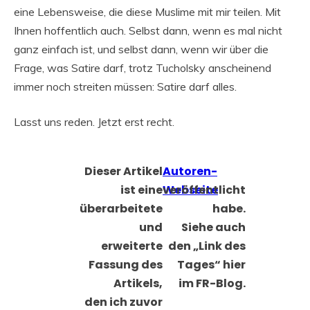
eine Lebensweise, die diese Muslime mit mir teilen. Mit
Ihnen hoffentlich auch. Selbst dann, wenn es mal nicht
ganz einfach ist, und selbst dann, wenn wir über die
Frage, was Satire darf, trotz Tucholsky anscheinend
immer noch streiten müssen: Satire darf alles.
Lasst uns reden. Jetzt erst recht.
Dieser Artikel
Autoren-
ist eine
Webseite
veröffentlicht
überarbeitete
habe.
und
Siehe auch
erweiterte
den „Link des
Fassung des
Tages“ hier
Artikels,
im FR-Blog.
den ich zuvor