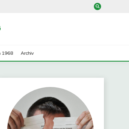
G
n 1968
Archiv