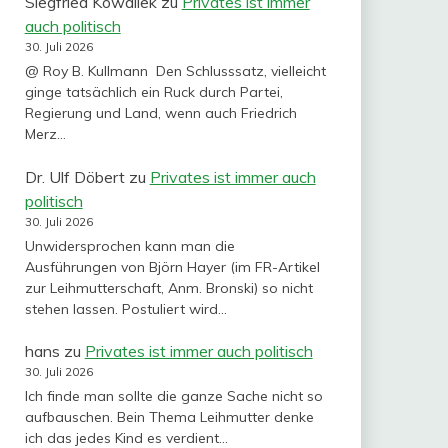
Siegfried Kowallek
zu
Privates ist immer
auch politisch
30. Juli 2026
@ Roy B. Kullmann Den Schlusssatz, vielleicht
ginge tatsächlich ein Ruck durch Partei,
Regierung und Land, wenn auch Friedrich
Merz…
Dr. Ulf Döbert
zu
Privates ist immer auch
politisch
30. Juli 2026
Unwidersprochen kann man die
Ausführungen von Björn Hayer (im FR-Artikel
zur Leihmutterschaft, Anm. Bronski) so nicht
stehen lassen. Postuliert wird…
hans
zu
Privates ist immer auch politisch
30. Juli 2026
Ich finde man sollte die ganze Sache nicht so
aufbauschen. Bein Thema Leihmutter denke
ich das jedes Kind es verdient…