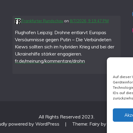
Frankfurter Rundschau
on
8/7/2026, 9:19:47 PM
Flughafen Leipzig: Drohne entlarvt Europas
Versäumnisse gegen Putin – Die Verbündeten
Kiews sollten sich im hybriden Krieg und bei der
Ukrainehilfe stärker engagieren.
fr.de/meinung/kommentare/drohn
Auf dieser
Geräteinfo
Technologie
IDs auf die
zurückzieh
Akz
All Rights Reserved 2023.
udly powered by WordPress
|
Theme: Fairy by
Candid Th