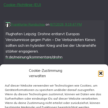
Cookie-Richtlinie (EU)
Frankfurter Rundschau
on
8/7/2026, 9:19:47 PM
Flughafen Leipzig: Drohne entlarvt Europas
Versäumnisse gegen Putin – Die Verbündeten Kiews
sollten sich im hybriden Krieg und bei der Ukrainehilfe
stärker engagieren.
fr.de/meinung/kommentare/drohn
Cookie-Zustimmung
verwalten
FR im Fediverse
Auf dieser Website verwenden wir Technologien wie Cookies, um
Geräteinformationen zu speichern und/oder darauf zuzugreifen.
Instagram
Wenn du diesen Technologien zustimmst, können wir Daten wie das
Surfverhalten oder eindeutige IDs auf dieser Website verarbeiten.
Wenn du deine Zustimmung nicht erteilst oder zurückziehst, können
bestimmte Merkmale und Funktionen beeinträchtigt werden.