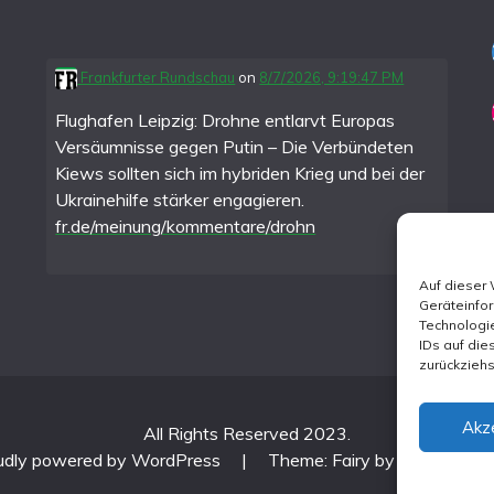
Frankfurter Rundschau
on
8/7/2026, 9:19:47 PM
Flughafen Leipzig: Drohne entlarvt Europas
Versäumnisse gegen Putin – Die Verbündeten
Kiews sollten sich im hybriden Krieg und bei der
Ukrainehilfe stärker engagieren.
fr.de/meinung/kommentare/drohn
Auf dieser
Geräteinfo
Technologie
IDs auf die
zurückzieh
Akz
All Rights Reserved 2023.
udly powered by WordPress
|
Theme: Fairy by
Candid Th