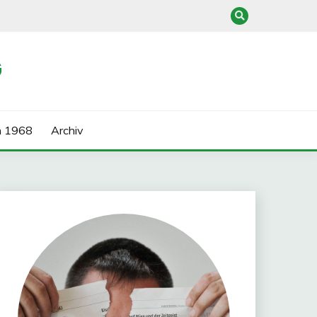
G
n 1968
Archiv