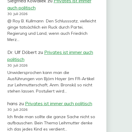
Siegfried Kowallek
zu
Privates ist immer
auch politisch
30. Juli 2026
@ Roy B. Kullmann Den Schlusssatz, vielleicht
ginge tatsächlich ein Ruck durch Partei,
Regierung und Land, wenn auch Friedrich
Merz…
Dr. Ulf Döbert
zu
Privates ist immer auch
politisch
30. Juli 2026
Unwidersprochen kann man die
Ausführungen von Björn Hayer (im FR-Artikel
zur Leihmutterschaft, Anm. Bronski) so nicht
stehen lassen. Postuliert wird…
hans
zu
Privates ist immer auch politisch
30. Juli 2026
Ich finde man sollte die ganze Sache nicht so
aufbauschen. Bein Thema Leihmutter denke
ich das jedes Kind es verdient…