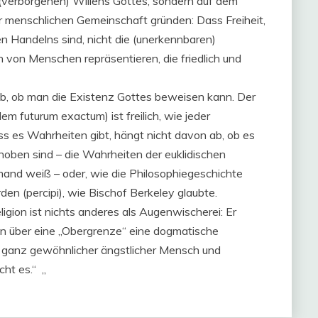
(verborgenen) Willens Gottes, sondern auf dem
er menschlichen Gemeinschaft gründen: Dass Freiheit,
hen Handelns sind, nicht die (unerkennbaren)
n von Menschen repräsentieren, die friedlich und
b, ob man die Existenz Gottes beweisen kann. Der
 futurum exactum) ist freilich, wie jeder
 es Wahrheiten gibt, hängt nicht davon ab, ob es
hoben sind – die Wahrheiten der euklidischen
mand weiß – oder, wie die Philosophiegeschichte
en (percipi), wie Bischof Berkeley glaubte.
igion ist nichts anderes als Augenwischerei: Er
n über eine „Obergrenze“ eine dogmatische
ein ganz gewöhnlicher ängstlicher Mensch und
cht es.“ „