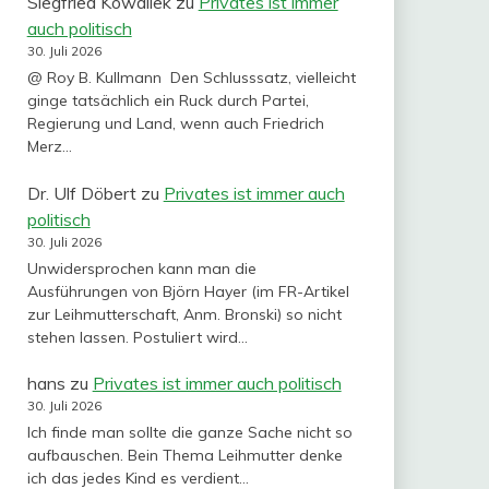
Siegfried Kowallek
zu
Privates ist immer
auch politisch
30. Juli 2026
@ Roy B. Kullmann Den Schlusssatz, vielleicht
ginge tatsächlich ein Ruck durch Partei,
Regierung und Land, wenn auch Friedrich
Merz…
Dr. Ulf Döbert
zu
Privates ist immer auch
politisch
30. Juli 2026
Unwidersprochen kann man die
Ausführungen von Björn Hayer (im FR-Artikel
zur Leihmutterschaft, Anm. Bronski) so nicht
stehen lassen. Postuliert wird…
hans
zu
Privates ist immer auch politisch
30. Juli 2026
Ich finde man sollte die ganze Sache nicht so
aufbauschen. Bein Thema Leihmutter denke
ich das jedes Kind es verdient…