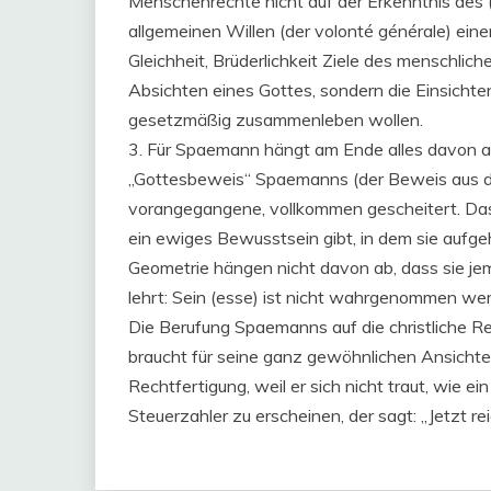
Menschenrechte nicht auf der Erkenntnis des 
allgemeinen Willen (der volonté générale) ein
Gleichheit, Brüderlichkeit Ziele des menschlic
Absichten eines Gottes, sondern die Einsichte
gesetzmäßig zusammenleben wollen.
3. Für Spaemann hängt am Ende alles davon a
„Gottesbeweis“ Spaemanns (der Beweis aus dem
vorangegangene, vollkommen gescheitert. Dass
ein ewiges Bewusstsein gibt, in dem sie aufge
Geometrie hängen nicht davon ab, dass sie je
lehrt: Sein (esse) ist nicht wahrgenommen werd
Die Berufung Spaemanns auf die christliche Rel
braucht für seine ganz gewöhnlichen Ansichte
Rechtfertigung, weil er sich nicht traut, wie 
Steuerzahler zu erscheinen, der sagt: „Jetzt rei