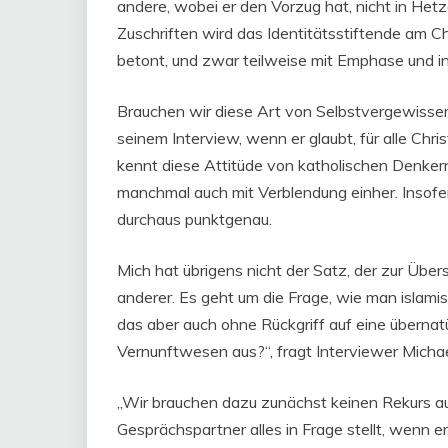
andere, wobei er den Vorzug hat, nicht in Hetze 
Zuschriften wird das Identitätsstiftende am 
betont, und zwar teilweise mit Emphase und i
Brauchen wir diese Art von Selbstvergewisse
seinem Interview, wenn er glaubt, für alle Chr
kennt diese Attitüde von katholischen Denker
manchmal auch mit Verblendung einher. Insofern
durchaus punktgenau.
Mich hat übrigens nicht der Satz, der zur Über
anderer. Es geht um die Frage, wie man islami
das aber auch ohne Rückgriff auf eine übernatü
Vernunftwesen aus?“, fragt Interviewer Mich
„Wir brauchen dazu zunächst keinen Rekurs au
Gesprächspartner alles in Frage stellt, wenn e