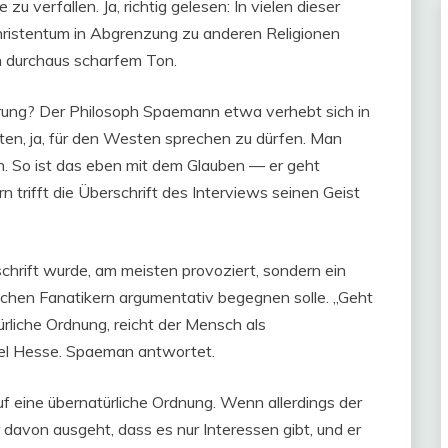
zu verfallen. Ja, richtig gelesen: In vielen dieser
Christentum in Abgrenzung zu anderen Religionen
n durchaus scharfem Ton.
rung? Der Philosoph Spaemann etwa verhebt sich in
isten, ja, für den Westen sprechen zu dürfen. Man
n. So ist das eben mit dem Glauben — er geht
 trifft die Überschrift des Interviews seinen Geist
schrift wurde, am meisten provoziert, sondern ein
schen Fanatikern argumentativ begegnen solle. „Geht
rliche Ordnung, reicht der Mensch als
ael Hesse. Spaeman antwortet.
f eine übernatürliche Ordnung. Wenn allerdings der
r davon ausgeht, dass es nur Interessen gibt, und er