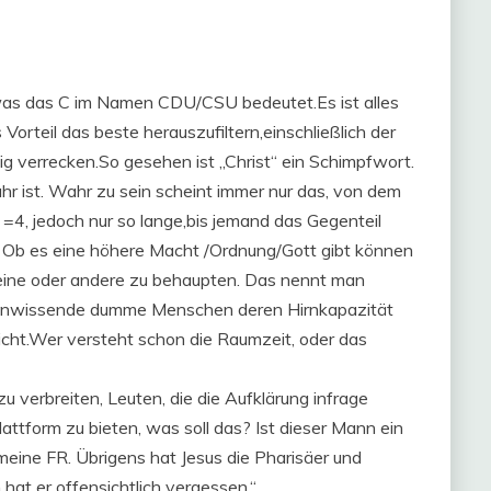
,was das C im Namen CDU/CSU bedeutet.Es ist alles
Vorteil das beste herauszufiltern,einschließlich der
ig verrecken.So gesehen ist „Christ“ ein Schimpfwort.
 ist. Wahr zu sein scheint immer nur das, von dem
2 =4, jedoch nur so lange,bis jemand das Gegenteil
. Ob es eine höhere Macht /Ordnung/Gott gibt können
 eine oder andere zu behaupten. Das nennt man
unwissende dumme Menschen deren Hirnkapazität
eicht.Wer versteht schon die Raumzeit, oder das
u verbreiten, Leuten, die die Aufklärung infrage
attform zu bieten, was soll das? Ist dieser Mann ein
t meine FR. Übrigens hat Jesus die Pharisäer und
hat er offensichtlich vergessen.“