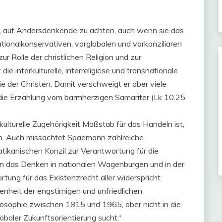
l, auf Andersdenkende zu achten, auch wenn sie das
tionalkonservativen, vorglobalen und vorkonziliaren
Rolle der christlichen Religion und zur
die interkulturelle, interreligiöse und transnationale
e der Christen. Damit verschweigt er aber viele
die Erzählung vom barmherzigen Samariter (Lk 10.25
lkulturelle Zugehörigkeit Maßstab für das Handeln ist,
n. Auch missachtet Spaemann zahlreiche
tikanischen Konzil zur Verantwortung für die
en das Denken in nationalen Wagenburgen und in der
tung für das Existenzrecht aller widerspricht.
heit der engstirnigen und unfriedlichen
ilosophie zwischen 1815 und 1965, aber nicht in die
baler Zukunftsorientierung sucht.“