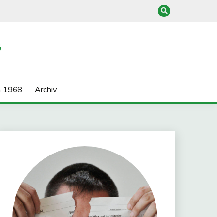
G
n 1968
Archiv