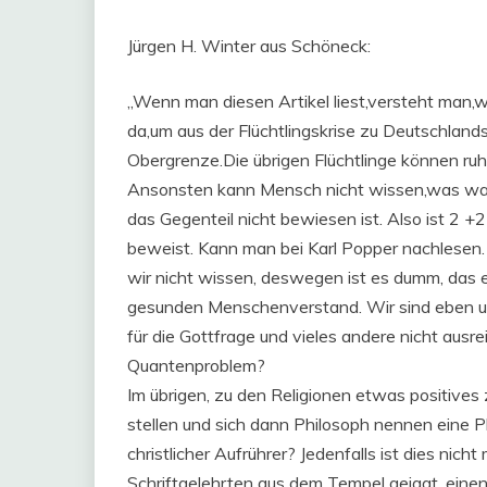
Jürgen H. Winter aus Schöneck:
„Wenn man diesen Artikel liest,versteht man
da,um aus der Flüchtlingskrise zu Deutschlands 
Obergrenze.Die übrigen Flüchtlinge können ruh
Ansonsten kann Mensch nicht wissen,was wahr
das Gegenteil nicht bewiesen ist. Also ist 2 +
beweist. Kann man bei Karl Popper nachlesen
wir nicht wissen, deswegen ist es dumm, das
gesunden Menschenverstand. Wir sind eben 
für die Gottfrage und vieles andere nicht ausr
Quantenproblem?
Im übrigen, zu den Religionen etwas positives z
stellen und sich dann Philosoph nennen eine Pl
christlicher Aufrührer? Jedenfalls ist dies nich
Schriftgelehrten aus dem Tempel gejagt, einen 