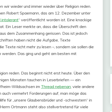
n wir wieder und immer wieder über Religion reden.
ophen Robert Spaemann, das am 12. Dezember unter
 intolerant
“ veröffentlicht worden ist. Eine knackige
hat. Ein Leser merkte an, dass die Überschrift den
ei aus dem Zusammenhang gerissen. Das ist jedoch
schriften haben nicht die Aufgabe, Texte
Texte nicht mehr zu lesen –, sondern sie sollen die
n werden. Das ging und geht am besten mit
igion reden. Das beginnt nicht erst heute. Über den
einigen Monaten tauchen in Leserbriefen — ein
Hofheim-Wildsachsen im
Thread nebenan
; viele andere
un auch vermehrt Forderungen auf, man möge das
 Hilfe für „unsere Glaubensbrüder und -schwestern“ in
Herrn Ortmann steht also stellvertretend für viele