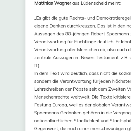
Matthias Wagner
aus Lüdenscheid meint:
„Es gibt die gute Rechts- und Demokratierege
eigene Denken durchkreuzen. Das ist in den na
Aussagen des 88-jährigen Robert Spaemann zur 
Verantwortung für Flüchtlinge deutlich. Er lehnt 
Verantwortung aller Menschen ab, also auch di
zentrale Aussagen im Neuen Testament, z.B. 
ff).
In dem Text wird deutlich, dass nicht die sozia
sondern die Verantwortung für jeden Nächste
Lehrschreiben der Päpste seit dem Zweiten Va
Menschenrechte weltweit. Die Texte kritisier
Festung Europa, weil es der globalen Verantwor
Spaemanns Gedanken gehören in die Vergangen
nationalkirchlichen Staatlichkeit und Staatsph
Gegenwart, die nach einer menschwürdigen glo