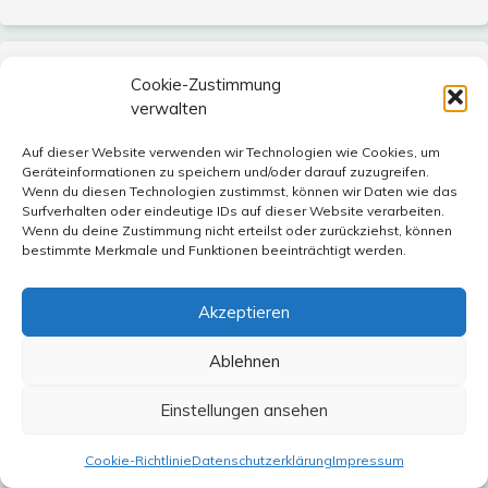
hans
sagt:
Cookie-Zustimmung
9. Mai 2012 um 12:29 Uhr
verwalten
zu @14 Karl Müller
Auf dieser Website verwenden wir Technologien wie Cookies, um
Wenn ich mich recht erinnere hat man die Kühlung mit
Geräteinformationen zu speichern und/oder darauf zuzugreifen.
Wenn du diesen Technologien zustimmst, können wir Daten wie das
Salzwasser vor einem Jahr in Japan recht kritisch
Surfverhalten oder eindeutige IDs auf dieser Website verarbeiten.
gesehen. Wenn das richtig ist fällt das Rote Meer als
Wenn du deine Zustimmung nicht erteilst oder zurückziehst, können
Kühlbehälter aus.
bestimmte Merkmale und Funktionen beeinträchtigt werden.
Akzeptieren
Ablehnen
Abraham
sagt:
9. Mai 2012 um 13:51 Uhr
Einstellungen ansehen
@ Wolfgang Fladung
Cookie-Richtlinie
Datenschutzerklärung
Impressum