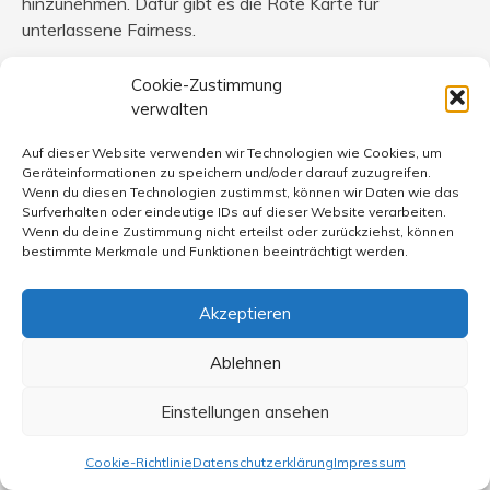
hinzunehmen. Dafür gibt es die Rote Karte für
unterlassene Fairness.
Cookie-Zustimmung
verwalten
Hans Möller
sagt:
Auf dieser Website verwenden wir Technologien wie Cookies, um
17. Juli 2021 um 8:50 Uhr
Geräteinformationen zu speichern und/oder darauf zuzugreifen.
Wenn du diesen Technologien zustimmst, können wir Daten wie das
Der „Plagiatsjäger“ Stefan Weber, der herausgefunden
Surfverhalten oder eindeutige IDs auf dieser Website verarbeiten.
Wenn du deine Zustimmung nicht erteilst oder zurückziehst, können
hat, dass Annalena Baerbock bei Joschka Fischer und
bestimmte Merkmale und Funktionen beeinträchtigt werden.
Jürgen Tritin (!) abgeschrieben haben soll, will sich also
jetzt Roland Habeck vornehmen. Für die Grünen bleibt da
Akzeptieren
nur zu hoffen, dass er nichts findet, was Habeck bei
Baerbock abgeschrieben haben könnte.
Ablehnen
Einstellungen ansehen
Thomas Ewald-Wehner
sagt:
Cookie-Richtlinie
Datenschutzerklärung
Impressum
17. Juli 2021 um 8:51 Uhr