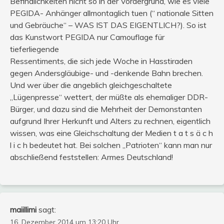
Befindlichkeiten nicht so in der Vordergrund, wie es viele
PEGIDA- Anhänger allmontaglich tuen (“ nationale Sitten
und Gebräuche“ – WAS IST DAS EIGENTLICH?). So ist
das Kunstwort PEGIDA nur Camouflage für
tieferliegende
Ressentiments, die sich jede Woche in Hasstiraden
gegen Andersgläubige- und -denkende Bahn brechen.
Und wer über die angeblich gleichgeschaltete
„Lügenpresse“ wettert, der müßte als ehemaliger DDR-
Bürger, und dazu sind die Mehrheit der Demonstanten
aufgrund Ihrer Herkunft und Alters zu rechnen, eigentlich
wissen, was eine Gleichschaltung der Medien t a t s ä c h
l i c h bedeutet hat. Bei solchen „Patrioten“ kann man nur
abschließend feststellen: Armes Deutschland!
maiillimi
sagt:
16. Dezember 2014 um 13:20 Uhr