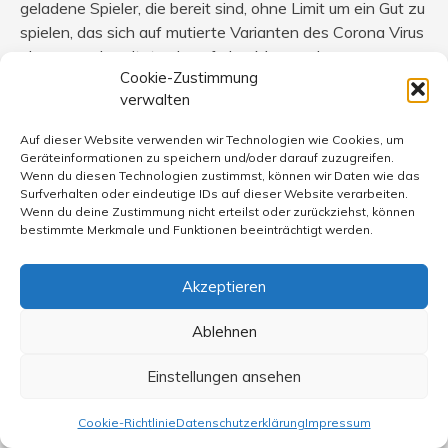
geladene Spieler, die bereit sind, ohne Limit um ein Gut zu
spielen, das sich auf mutierte Varianten des Corona Virus
ebenso vorbereitet, wie auf eine Menge, deren
Cookie-Zustimmung
Sättigungsgrad mit bloßen Zahlen für eine Urbanisation
verwalten
nicht ansatzweise zu beziffern ist und damit auf hohe
Gewinne hoffen lässt. Mit diesem Verhalten möchten alle
Auf dieser Website verwenden wir Technologien wie Cookies, um
zurück zu dem Leben, das sie einmal hatten. Mit einem
Geräteinformationen zu speichern und/oder darauf zuzugreifen.
Pärchen im Pokerspiel ist die Wahrscheinlichkeit leider
Wenn du diesen Technologien zustimmst, können wir Daten wie das
Surfverhalten oder eindeutige IDs auf dieser Website verarbeiten.
eher gering.
Wenn du deine Zustimmung nicht erteilst oder zurückziehst, können
bestimmte Merkmale und Funktionen beeinträchtigt werden.
Akzeptieren
hans
sagt:
13. März 2021 um 20:57 Uhr
Ablehnen
zu @ Jürgen Malyssek
Einstellungen ansehen
Eigentlich würde ich ihnen gerne recht geben aber die
Fehler sind zu gravierend um sie einfach als
Cookie-Richtlinie
Datenschutzerklärung
Impressum
unvermeidlich stehen zu lassen. Herr Lauterbach hat die