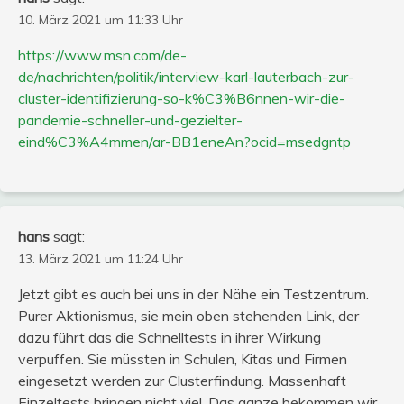
10. März 2021 um 11:33 Uhr
https://www.msn.com/de-
de/nachrichten/politik/interview-karl-lauterbach-zur-
cluster-identifizierung-so-k%C3%B6nnen-wir-die-
pandemie-schneller-und-gezielter-
eind%C3%A4mmen/ar-BB1eneAn?ocid=msedgntp
hans
sagt:
13. März 2021 um 11:24 Uhr
Jetzt gibt es auch bei uns in der Nähe ein Testzentrum.
Purer Aktionismus, sie mein oben stehenden Link, der
dazu führt das die Schnelltests in ihrer Wirkung
verpuffen. Sie müssten in Schulen, Kitas und Firmen
eingesetzt werden zur Clusterfindung. Massenhaft
Einzeltests bringen nicht viel. Das ganze bekommen wir