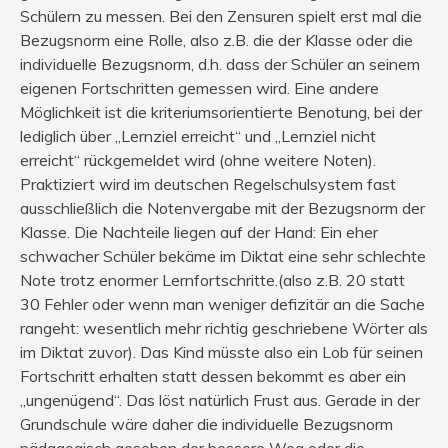
Schülern zu messen. Bei den Zensuren spielt erst mal die
Bezugsnorm eine Rolle, also z.B. die der Klasse oder die
individuelle Bezugsnorm, d.h. dass der Schüler an seinem
eigenen Fortschritten gemessen wird. Eine andere
Möglichkeit ist die kriteriumsorientierte Benotung, bei der
lediglich über „Lernziel erreicht“ und „Lernziel nicht
erreicht“ rückgemeldet wird (ohne weitere Noten).
Praktiziert wird im deutschen Regelschulsystem fast
ausschließlich die Notenvergabe mit der Bezugsnorm der
Klasse. Die Nachteile liegen auf der Hand: Ein eher
schwacher Schüler bekäme im Diktat eine sehr schlechte
Note trotz enormer Lernfortschritte.(also z.B. 20 statt
30 Fehler oder wenn man weniger defizitär an die Sache
rangeht: wesentlich mehr richtig geschriebene Wörter als
im Diktat zuvor). Das Kind müsste also ein Lob für seinen
Fortschritt erhalten statt dessen bekommt es aber ein
„ungenügend“. Das löst natürlich Frust aus. Gerade in der
Grundschule wäre daher die individuelle Bezugsnorm
pädagogisch gesehen der bessere Weg oder die