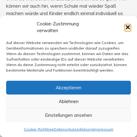
kämen wir auch hin, wenn Schule mal wieder Spaß
machen würde und Kinder endlich einmal individuell so
gefördert würden, wie es im Schulgesetz der einzelnen
Cookie-Zustimmung
Bundesländer verankert ist.
verwalten
„Jeder junge Mensch hat ohne Rücksicht auf seine
Auf dieser Website verwenden wir Technologien wie Cookies, um
Geräteinformationen zu speichern und/oder darauf zuzugreifen.
wirtschaftliche Lage und Herkunft und sein Geschlecht
Wenn du diesen Technologien zustimmst, können wir Daten wie das
ein Recht
Surfverhalten oder eindeutige IDs auf dieser Website verarbeiten.
auf schulische Bildung, Erziehung und individuelle
Wenn du deine Zustimmung nicht erteilst oder zurückziehst, können
bestimmte Merkmale und Funktionen beeinträchtigt werden.
Förderung“
*Schulgesetz NRW Paragraph 1, Abs.1*
Akzeptieren
Wozu gibt es einen solchen Paragraphen, wenn Lehrer
ihn nicht umsetzen dürfen bzw. ihre Arbeit verurteilt und
Ablehnen
der schulische Erfolg der SchülerInnen durch effektive
Einstellungen ansehen
Förderung angezweifelt wird?
Cookie-Richtlinie
Datenschutzerklärung
Impressum