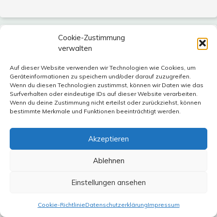
Cookie-Zustimmung
hans
sagt:
verwalten
9. Februar 2022 um 13:19 Uhr
Auf dieser Website verwenden wir Technologien wie Cookies, um
zu @ Klaus Philipp
Geräteinformationen zu speichern und/oder darauf zuzugreifen.
Ich denke das sie reines Wunschdenken, das ich zwar
Wenn du diesen Technologien zustimmst, können wir Daten wie das
Surfverhalten oder eindeutige IDs auf dieser Website verarbeiten.
gerne teilen würde, beschrieben haben. Letzte Woche
Wenn du deine Zustimmung nicht erteilst oder zurückziehst, können
stand in der FR sinngemäß das die Regierungschefin von
bestimmte Merkmale und Funktionen beeinträchtigt werden.
Finnland gesagt hat Finnland könnte über Nacht Mitglied
der Nato sein . Dann kam die Antwort aus China einen
Akzeptieren
Tag später dass das nicht passieren wird. Nur soviel zu
nicht mehr vorhandenen Einflusszonen.
Ablehnen
Einstellungen ansehen
Manfred Heinzmann
sagt:
Cookie-Richtlinie
Datenschutzerklärung
Impressum
9. Februar 2022 um 16:16 Uhr