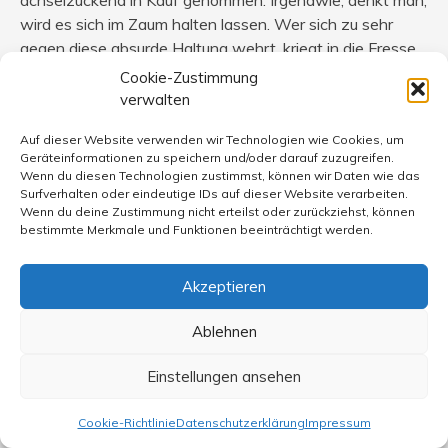
wird es sich im Zaum halten lassen. Wer sich zu sehr
gegen diese absurde Haltung wehrt, kriegt in die Fresse.
Die Ergebnisse der Konstanten dieser Politik sind überall
Cookie-Zustimmung
zu besichtigen.
verwalten
Da (fast) alle wählen können, nennt man das trotzdem
Auf dieser Website verwenden wir Technologien wie Cookies, um
Demokratie – und manche lasten ihr allerlei Übel an,
Geräteinformationen zu speichern und/oder darauf zuzugreifen.
anstatt zu fragen, wie eine gescheite, wirkliche
Wenn du diesen Technologien zustimmst, können wir Daten wie das
Demokratie wohl aussehen könnte, in der es den
Surfverhalten oder eindeutige IDs auf dieser Website verarbeiten.
Wenn du deine Zustimmung nicht erteilst oder zurückziehst, können
mächtigen Einfluss eines Musk oder eines Döpfner etc.
bestimmte Merkmale und Funktionen beeinträchtigt werden.
schlichtweg nicht gäbe.
Akzeptieren
Ablehnen
Peter Boettel
sagt:
14. Januar 2025 um 9:26 Uhr
Einstellungen ansehen
Musk sollte tatsächlich zum Mars fliegen und seine
Cookie-Richtlinie
Datenschutzerklärung
Impressum
Schützlinge Trump, Weidel, Erdogan, Orban, Le Pen u.a.