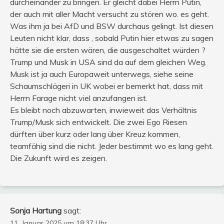
durcheinander zu bringen. Er gleicht dabei Herrn Putin,
der auch mit aller Macht versucht zu stören wo. es geht.
Was ihm ja bei AfD und BSW durchaus gelingt. Ist diesen
Leuten nicht klar, dass , sobald Putin hier etwas zu sagen
hätte sie die ersten wären, die ausgeschaltet würden ?
Trump und Musk in USA sind da auf dem gleichen Weg.
Musk ist ja auch Europaweit unterwegs, siehe seine
Schaumschlägeri in UK wobei er bemerkt hat, dass mit
Herrn Farage nicht viel anzufangen ist.
Es bleibt noch abzuwarten, inwieweit das Verhältnis
Trump/Musk sich entwickelt. Die zwei Ego Riesen
dürften über kurz oder lang über Kreuz kommen,
teamfähig sind die nicht. Jeder bestimmt wo es lang geht.
Die Zukunft wird es zeigen.
Sonja Hartung
sagt:
11. Januar 2025 um 18:37 Uhr