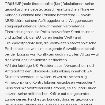
TR(i)UMP(h)ale tiradenhafte (Kon)fabulationen, seine
geopolitischen, geostrategisch -militärischen Pläne —
Kanada, Grönland und Panama betreffend — sowie
MUSKuläre, seinem Auftraggeber und Weggenossen
steigbügelhaltende, Unwahrheiten verbreitende
Einmischungen in die Politik souveräner Staaten inner-
und außerhalb der EU, deren beider Welt- und
Großmachtphantasien, die weltweiten staatspolitische
Rechtsrucke sowie eine steigende Gewaltbereitschaft
bei der Lösung von Konflikten auch im zivilen Alltag — all
dies lässt das Schlimmste befürchten.
Will der künftige US-Präsident sein Versprechen, nach
Amtsantritt den Ukraine-Russlandkrieg innerhalb 24
Stunden beenden zu wollen, etwa mit seinen o. g.
Annexions- und Kontrollplänen einzulösen versuchen?
Russland mit Waffeneinsatz drohen, es so unter Druck
setzen, seine militärischen Kräfte auf der gesamten
Länge seines Reiches zu bündeln, dass es gezwungen
ist, aus der Ukraine abzuziehen, von diesem Überfall